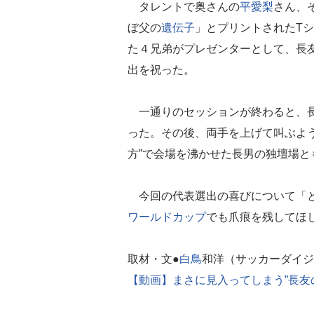
タレントで奥さんの
平愛梨
さん、
ぼ父の
遺伝子
」とプリントされたT
た４兄弟がプレゼンターとして、長
出を祝った。
一通りのセッションが終わると、長
った。その後、両手を上げて叫ぶよ
方”で会場を沸かせた長男の独壇場と
今回の代表選出の喜びについて「
ワールドカップ
でも爪痕を残してほ
取材・文●
白鳥
和洋（サッカーダイジ
【動画】まさに見入ってしまう”長友