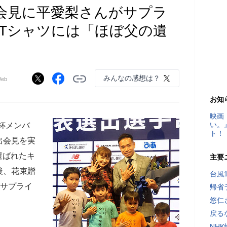
会見に平愛梨さんがサプラ
のTシャツには「ほぼ父の遺
みんなの感想は？
eb
お知
映画
い。
杯メンバ
ト！
出会見を実
選ばれたキ
主要
後、花束贈
台風
がサプライ
帰省
悠仁
戻る
NH