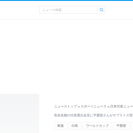
ニューストップ
スポーツニュース
日本代表ニュー
>
>
長友佑都の代表選出会見に平愛梨さんがサプライズ登場
家族
白鳥
ワールドカップ
平愛梨