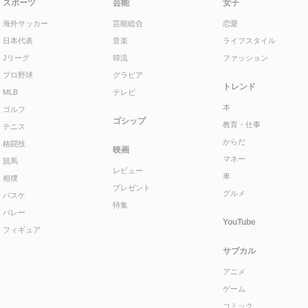
スポーツ
芸能
女子
海外サッカー
芸能総合
恋愛
日本代表
音楽
ライフスタイル
Jリーグ
韓流
ファッション
プロ野球
グラビア
トレンド
MLB
テレビ
本
ゴルフ
ゴシップ
教育・仕事
テニス
からだ
格闘技
映画
マネー
競馬
レビュー
車
相撲
プレゼント
グルメ
バスケ
特集
バレー
YouTube
フィギュア
サブカル
アニメ
ゲーム
コミック