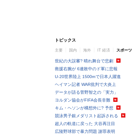
トピックス
主要
国内
海外
IT 経済
スポーツ
世紀の大誤審? 晴れ舞台で悲劇
救援右腕が 6連敗中のド軍に悲報
U-20世界陸上 1500mで日本人躍進
ヘイマン記者 WAR批判で大炎上
データが語る菅野智之の「実力」
ヨルダン協会がFIFA会長非難
キム・ヘソンが構想外に? 予想
競泳男子銀メダリスト起訴される
超人の軌道に戻った 大谷再注目
広陵野球部で暴力問題 謝罪表明