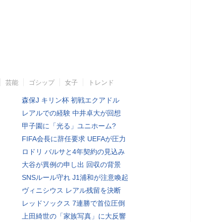
芸能
ゴシップ
女子
トレンド
森保J キリン杯 初戦エクアドル
レアルでの経験 中井卓大が回想
甲子園に「光る」ユニホーム?
FIFA会長に辞任要求 UEFAが圧力
ロドリ バルサと4年契約の見込み
大谷が異例の申し出 回収の背景
SNSルール守れ J1浦和が注意喚起
ヴィニシウス レアル残留を決断
レッドソックス 7連勝で首位圧倒
上田綺世の「家族写真」に大反響