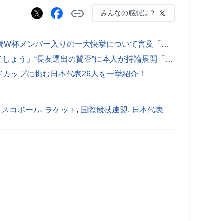
みんなの感想は？
「感謝1000%」長友佑都が５大会連続W杯メンバー入りの一大快挙について言及「いずれ後輩に抜かれるので、それよりも…」【日本代表】
「W杯が終わる頃には称賛しかないでしょう」“長友選出の賛否”に本人が持論展開「空気清浄機みたいな役割も果たせる」【日本代表】
カップに挑む日本代表26人を一挙紹介！
レスコボール
,
ラケット
,
国際競技連盟
,
日本代表