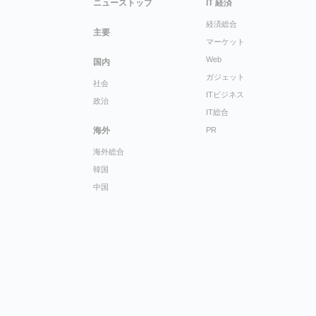
ニューストップ
IT 経済
経済総合
主要
マーケット
Web
国内
ガジェット
社会
ITビジネス
政治
IT総合
海外
PR
海外総合
韓国
中国