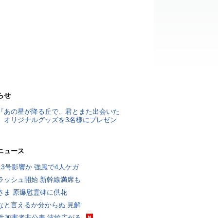
らせ
『あの星が降る丘で、君とまた出会いた
』オリジナルグッズを3名様にプレゼン
ニュース
13号影響か 強風で4人ケガ
ラッシュ開始 新幹線満席も
さま 原爆慰霊碑に供花
なと言えるか分からぬ 見解
K性加害者非公表 波紋広がる