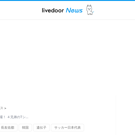
ス
>
！ ４兄弟のTシ…
長友佑都
韓国
遺伝子
サッカー日本代表