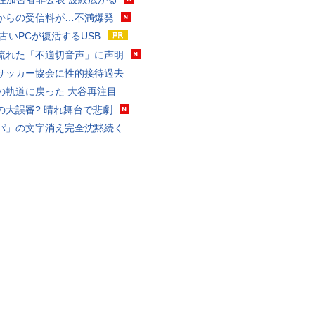
からの受信料が…不満爆発
 古いPCが復活するUSB
流れた「不適切音声」に声明
サッカー協会に性的接待過去
の軌道に戻った 大谷再注目
の大誤審? 晴れ舞台で悲劇
パ」の文字消え完全沈黙続く