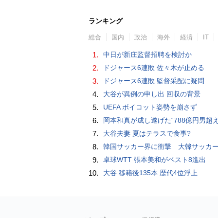
ランキング
総合
国内
政治
海外
経済
IT
1.
中日が新庄監督招聘を検討か
2.
ドジャース6連敗 佐々木が止める
3.
ドジャース6連敗 監督采配に疑問
4.
大谷が異例の申し出 回収の背景
5.
UEFA ボイコット姿勢を崩さず
6.
岡本和真が成し遂げた“788億円男超え” いつのまにか「3位」…見据える球団
7.
大谷夫妻 夏はテラスで食事?
8.
韓国サッカー界に衝撃 大韓サッカー協会に外国人審判への“性的接待”疑惑 韓国メディア
9.
卓球WTT 張本美和がベスト8進出
10.
大谷 移籍後135本 歴代4位浮上