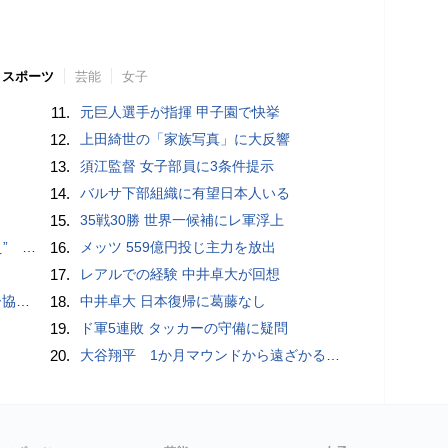
スポーツ
芸能
女子
11.
元巨人選手が指揮 甲子園で快挙
12.
上田綺世の「家族写真」に大反響
13.
須江監督 女子部員に3条件提示
14.
バルサ下部組織に有望日本人いる
15.
35戦30勝 世界一候補にレ軍浮上
記録更新
16.
メッツ 559億円投じ主力を放出
17.
レアルでの経験 中井卓大が回想
が報道
18.
中井卓大 日本復帰に葛藤なし
19.
ド軍5連敗 タッカーの守備に疑問
20.
大谷翔平 1か月マウンドから遠ざかる中で打撃好調「しっかり反応できている」 今季初“1試合2発”で25･26号 打率も3割目前