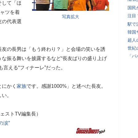
そして「ほ
国民
シャツを着
注目
写真拡大
友の代表選
駅で
韓国
超人
世紀
友の長男は「もう終わり？」と会場の笑いを誘
「パ
うな振る舞いを披露するなど“長友ばりの盛り上げ
も言える“フィナーレ”だった。
とにかく
家族
です。感謝1000%」と述べた長友。
しい。
ェストTV編集長）
の涙”