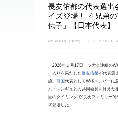
長友佑都の代表選出
イズ登場！ ４兄弟
伝子」【日本代表】
2026年5月17日 17時22分
サッカーダイジェストW
2026年５月17日、５大会連続のW
ー入りを果たした
長友佑都
が代表選
施。
韓国
代表としてW杯メンバーに
ム・スンギュとの共同会見を終えた
呈のタイミングで“長友ファミリー”
ズ登場した。