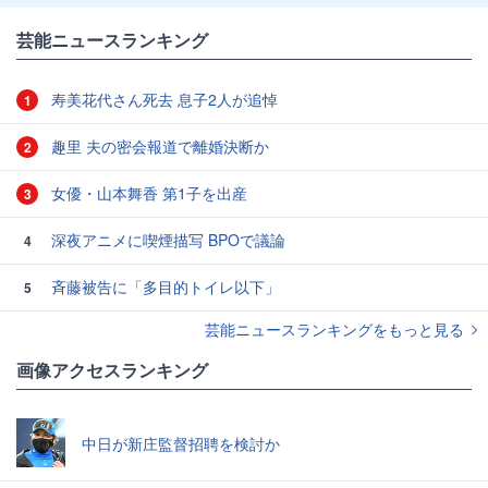
芸能ニュースランキング
寿美花代さん死去 息子2人が追悼
1
趣里 夫の密会報道で離婚決断か
2
女優・山本舞香 第1子を出産
3
深夜アニメに喫煙描写 BPOで議論
4
斉藤被告に「多目的トイレ以下」
5
芸能ニュースランキングをもっと見る
画像アクセスランキング
中日が新庄監督招聘を検討か