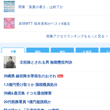
関東「真夏の暑さ」は終了か
卓球WTT 張本美和がベスト8進出
画像アクセスランキングをもっと見る
主要
国内
海外
IT 経済
ス
主犯格とされる男 無期懲役判決
沖縄県 線状降水帯発生のおそれ
1.5億円受け取りか 国税職員処分
沖縄&鹿児島 ドコモ通信障害
20代税務署員 1億円超脱税か