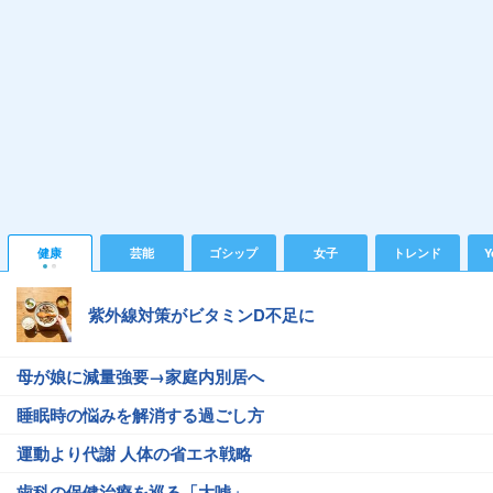
健康
芸能
ゴシップ
女子
トレンド
Y
紫外線対策がビタミンD不足に
母が娘に減量強要→家庭内別居へ
睡眠時の悩みを解消する過ごし方
運動より代謝 人体の省エネ戦略
歯科の保健治療を巡る「大嘘」