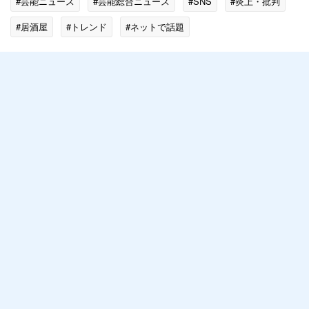
#芸能ニュース
#芸能総合ニュース
#SNS
#炎上・批判
#居酒屋
#トレンド
#ネットで話題