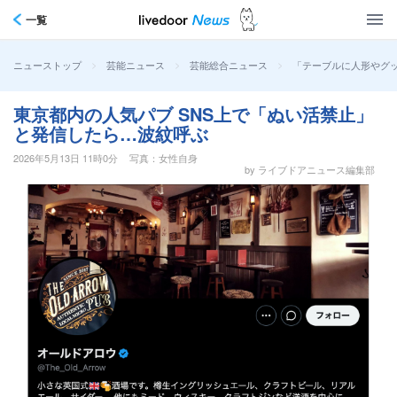
一覧
>
>
>
「テーブルに人形やグッ
ニューストップ
芸能ニュース
芸能総合ニュース
東京都内の人気パブ SNS上で「ぬい活禁止」
と発信したら…波紋呼ぶ
2026年5月13日 11時0分
写真：女性自身
by ライブドアニュース編集部