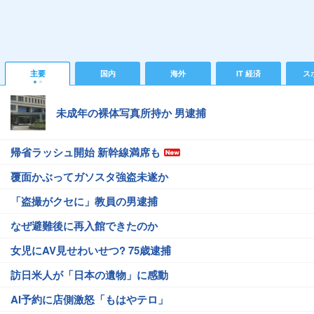
主要
国内
海外
IT 経済
ス
未成年の裸体写真所持か 男逮捕
帰省ラッシュ開始 新幹線満席も
覆面かぶってガソスタ強盗未遂か
「盗撮がクセに」教員の男逮捕
なぜ避難後に再入館できたのか
女児にAV見せわいせつ? 75歳逮捕
訪日米人が「日本の遺物」に感動
AI予約に店側激怒「もはやテロ」