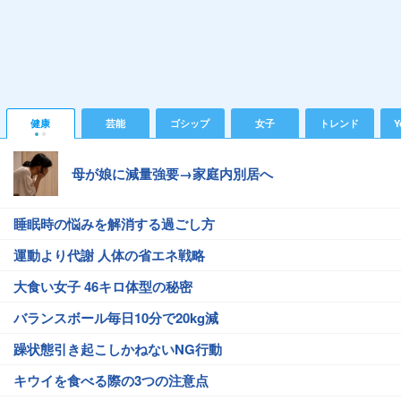
健康
芸能
ゴシップ
女子
トレンド
Y
母が娘に減量強要→家庭内別居へ
睡眠時の悩みを解消する過ごし方
運動より代謝 人体の省エネ戦略
大食い女子 46キロ体型の秘密
バランスボール毎日10分で20kg減
躁状態引き起こしかねないNG行動
キウイを食べる際の3つの注意点