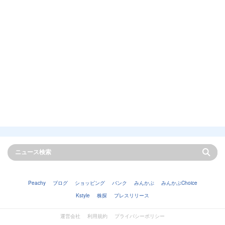
Peachy
ブログ
ショッピング
バンク
みんかぶ
みんかぶChoice
Kstyle
株探
プレスリリース
運営会社
利用規約
プライバシーポリシー