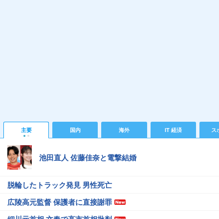
主要
国内
海外
IT 経済
ス
池田直人 佐藤佳奈と電撃結婚
脱輪したトラック発見 男性死亡
広陵高元監督 保護者に直接謝罪