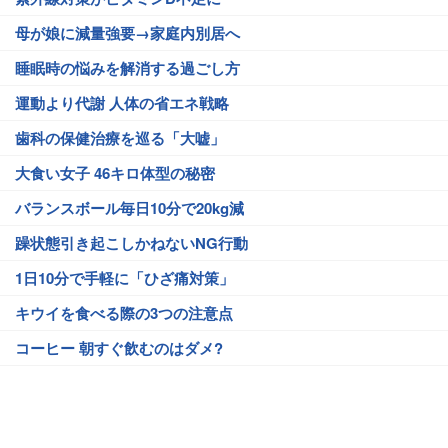
母が娘に減量強要→家庭内別居へ
睡眠時の悩みを解消する過ごし方
運動より代謝 人体の省エネ戦略
歯科の保健治療を巡る「大嘘」
大食い女子 46キロ体型の秘密
バランスボール毎日10分で20kg減
躁状態引き起こしかねないNG行動
1日10分で手軽に「ひざ痛対策」
キウイを食べる際の3つの注意点
コーヒー 朝すぐ飲むのはダメ?