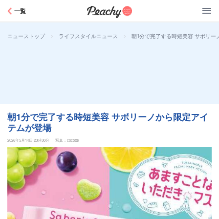
Peachy
一覧
>
>
朝1分で完了する時短美容 サボリー
ニューストップ
ライフスタイルニュース
朝1分で完了する時短美容 サボリーノから限定アイ
テムが登場
2026年5月14日 23時30分
写真：cocotte