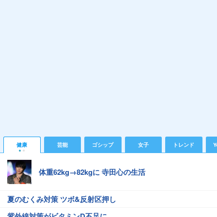
健康
芸能
ゴシップ
女子
トレンド
Y
体重62kg→82kgに 寺田心の生活
夏のむくみ対策 ツボ&反射区押し
紫外線対策がビタミンD不足に