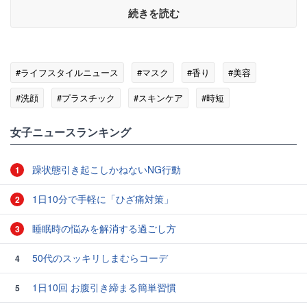
続きを読む
#ライフスタイルニュース
#マスク
#香り
#美容
#洗顔
#プラスチック
#スキンケア
#時短
女子ニュースランキング
躁状態引き起こしかねないNG行動
1
1日10分で手軽に「ひざ痛対策」
2
睡眠時の悩みを解消する過ごし方
3
50代のスッキリしまむらコーデ
4
1日10回 お腹引き締まる簡単習慣
5