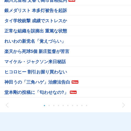
細川元首相 文春で高市首相批判
銀メダリスト 本多灯被告を起訴
タイ学校銃撃 成績でストレスか
正常な組織を誤摘出 重篤な状態
れいわの新党名「覚えづらい」
楽天から死球5個 新庄監督が苦言
マイケル・ジャクソン来日秘話
ヒコロヒー 割引お握り買わない
神田うの「三角ハゲ」治療法告白
堂本剛の投稿に「匂わせなの?」