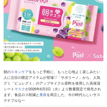
朝の
スキンケア
をもっと手軽に、もっと心地よく楽しみたい
人に注目の限定アイテムが登場♡「サボリーノ」から、人気
グミ「ピュレグミ」のアップサイクル原料を使用した高保湿
シート
マスク
が2026年6月2日（火）より数量限定で発売され
ます。食品ロス削減と
美容
を両立した、今の時代らしいサス
テナブルな一