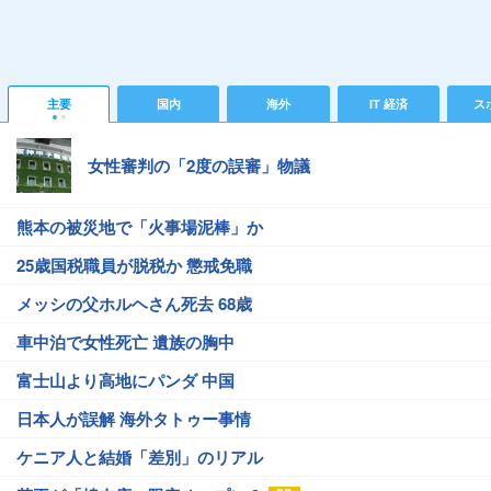
主要
国内
海外
IT 経済
ス
女性審判の「2度の誤審」物議
熊本の被災地で「火事場泥棒」か
25歳国税職員が脱税か 懲戒免職
メッシの父ホルヘさん死去 68歳
車中泊で女性死亡 遺族の胸中
富士山より高地にパンダ 中国
日本人が誤解 海外タトゥー事情
ケニア人と結婚「差別」のリアル