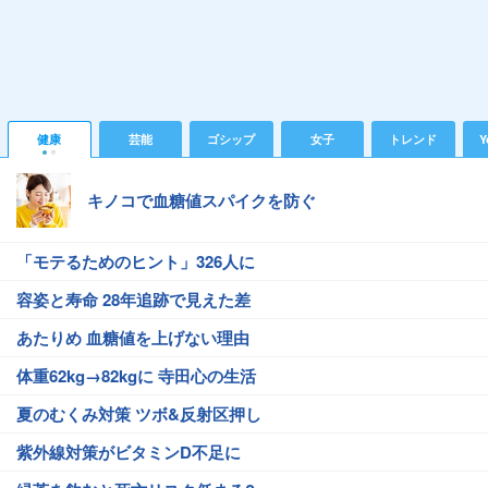
健康
芸能
ゴシップ
女子
トレンド
Y
キノコで血糖値スパイクを防ぐ
「モテるためのヒント」326人に
容姿と寿命 28年追跡で見えた差
あたりめ 血糖値を上げない理由
体重62kg→82kgに 寺田心の生活
夏のむくみ対策 ツボ&反射区押し
紫外線対策がビタミンD不足に