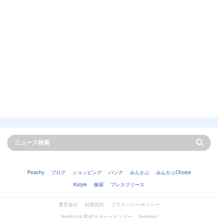
Peachy
ブログ
ショッピング
バンク
みんかぶ
みんかぶChoice
Kstyle
株探
プレスリリース
運営会社
利用規約
プライバシーポリシー
livedoorお客様サポートセンター
livedoor