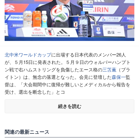
北中米ワールドカップ
に出場する日本代表のメンバー26人
が、５月15日に発表された。５月９日のウォルバーハンプト
ン戦で右ハムストリングを負傷したエース格の
三笘薫
（ブラ
イトン）は、無念の落選となった。会見に登壇した
森保一
監
督は、「大会期間中に復帰が難しいとメディカルから報告を
受け、選出を断念した」とコ
続きを読む
関連の最新ニュース