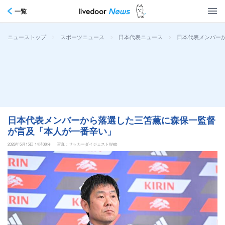
一覧
>
>
>
日本代表メンバー
ニューストップ
スポーツニュース
日本代表ニュース
日本代表メンバーから落選した三笘薫に森保一監督
が言及「本人が一番辛い」
2026年5月15日 14時38分
写真：サッカーダイジェストWeb