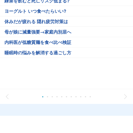
緑茶を飲むと死亡リスク低まる?
ヨーグルト いつ食べたらいい?
休みだが疲れる 隠れ疲労対策は
母が娘に減量強要→家庭内別居へ
内科医が低糖質麺を食べ比べ検証
睡眠時の悩みを解消する過ごし方