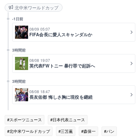
北中米ワールドカップ
-1日前
08/09 05:07
FIFA会長に愛人スキャンダルか
3時間前
08/08 19:07
英代表FWトニー 暴行罪で起訴へ
3時間前
08/08 18:47
長友佑都 悔しさ胸に現役を継続
#スポーツニュース
#日本代表ニュース
#北中米ワールドカップ
#三笘薫
#森保一
#パン