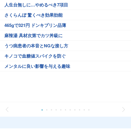
人生台無しに…やめるべき7項目
さくらんぼ 驚くべき効果効能
465gで321円 ドンキプリン品薄
麻辣湯 具材次第でカツ丼級に
うつ病患者の本音とNGな接し方
キノコで血糖値スパイクを防ぐ
メンタルに良い影響を与える趣味