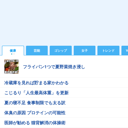
健康
芸能
ゴシップ
女子
トレンド
Y
フライパン1つで夏野菜焼き浸し
冷蔵庫を見れば貯まる家かわかる
こじるり「人生最高体重」を更新
夏の寝不足 食事制限でも太る訳
体臭の原因 プロテインの可能性
医師が勧める 猫背解消の体操術