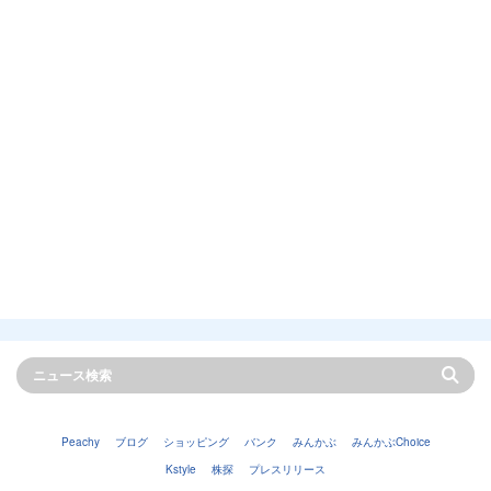
Peachy
ブログ
ショッピング
バンク
みんかぶ
みんかぶChoice
Kstyle
株探
プレスリリース