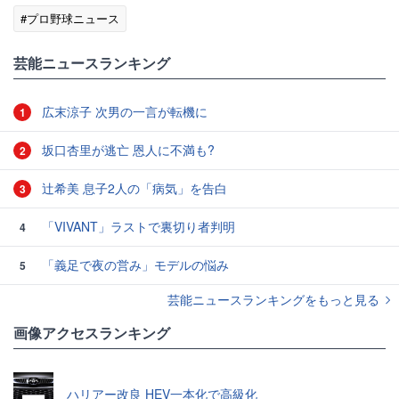
#プロ野球ニュース
芸能ニュースランキング
広末涼子 次男の一言が転機に
1
坂口杏里が逃亡 恩人に不満も?
2
辻希美 息子2人の「病気」を告白
3
「VIVANT」ラストで裏切り者判明
4
「義足で夜の営み」モデルの悩み
5
芸能ニュースランキングをもっと見る
画像アクセスランキング
ハリアー改良 HEV一本化で高級化