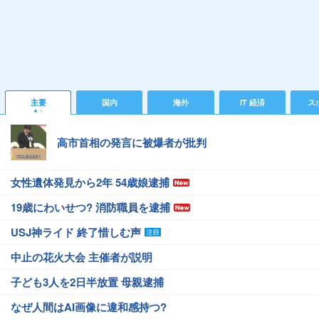
主要
国内
海外
IT 経済
ス
高市首相の発言に被爆者が批判
女性遺体発見から2年 54歳娘逮捕
19歳にわいせつ? 消防職員を逮捕
USJ神ライド 終了惜しむ声
中止の花火大会 主催者が説明
子ども3人を2日半放置 母親逮捕
なぜ人間はAI画像に違和感持つ?