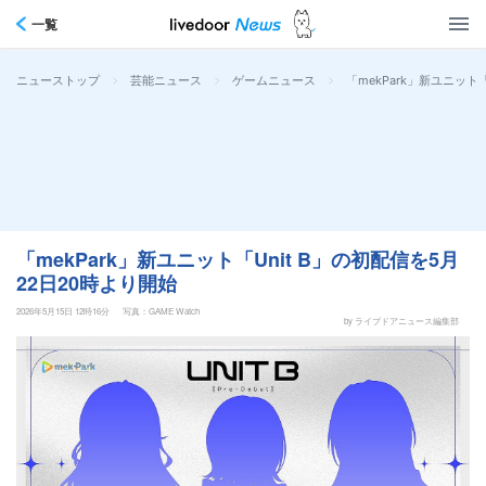
一覧
>
>
>
「mekPark」新ユニット
ニューストップ
芸能ニュース
ゲームニュース
「mekPark」新ユニット「Unit B」の初配信を5月
22日20時より開始
2026年5月15日 12時16分
写真：GAME Watch
by ライブドアニュース編集部