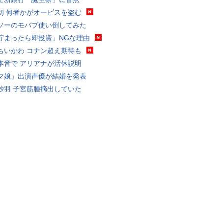
初 何者かがオービスを盗む
ソーのモバブ使い倒してみた
貯まったら即投資」NGな理由
ちいかわ コナン超え期待も
本音で アリアナが活休説明
マ娘」出演声優が結婚を発表
砂羽 子宮筋腫摘出していた