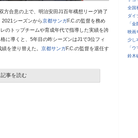
全国
督と双方合意の上で、明治安田J1百年構想リーグ終了
ダイ
2021シーズンから
京都サンガ
F.C.の監督を務め
「金
ーレのトップチームや育成年代で指導した実績を誇
映画
昇格に導くと、5年目の昨シーズンはJ1で3位フィ
少し
「ウ
成績を塗り替えた。
京都サンガ
F.C.の監督を退任す
鈴木
記事を読む