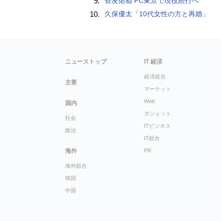
9.
長友佑都 FC東京で現役続行へ
10.
久保優太「10代女性の方と再婚」
ニューストップ
IT 経済
経済総合
主要
マーケット
Web
国内
ガジェット
社会
ITビジネス
政治
IT総合
海外
PR
海外総合
韓国
中国