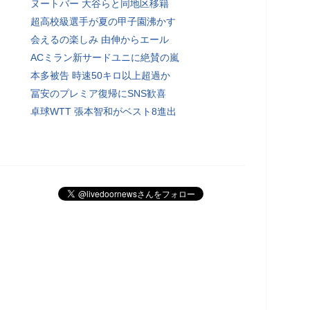
ヌートバー 大谷らと同地区移籍
超高校級選手が夏の甲子園沸かす
会えるの楽しみ 由伸からエール
ACミラン新サードユニに絶賛の嵐
本多被告 時速50キロ以上超過か
冨安のプレミア復帰にSNS歓喜
卓球WTT 張本智和がベスト8進出