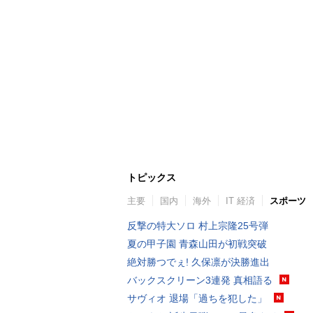
トピックス
主要
国内
海外
IT 経済
スポーツ
反撃の特大ソロ 村上宗隆25号弾
夏の甲子園 青森山田が初戦突破
絶対勝つでぇ! 久保凛が決勝進出
バックスクリーン3連発 真相語る
サヴィオ 退場「過ちを犯した」