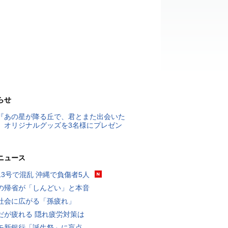
らせ
『あの星が降る丘で、君とまた出会いた
』オリジナルグッズを3名様にプレゼン
ニュース
13号で混乱 沖縄で負傷者5人
の帰省が「しんどい」と本音
社会に広がる「孫疲れ」
だが疲れる 隠れ疲労対策は
モ新銀行「誕生祭」に盲点