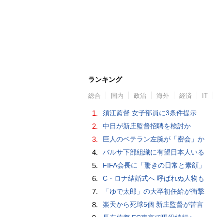
ランキング
総合
国内
政治
海外
経済
IT
1.
須江監督 女子部員に3条件提示
2.
中日が新庄監督招聘を検討か
3.
巨人のベテラン左腕が「密会」か
4.
バルサ下部組織に有望日本人いる
5.
FIFA会長に「驚きの日常と素顔」
6.
C・ロナ結婚式へ 呼ばれぬ人物も
7.
「ゆで太郎」の大卒初任給が衝撃
8.
楽天から死球5個 新庄監督が苦言