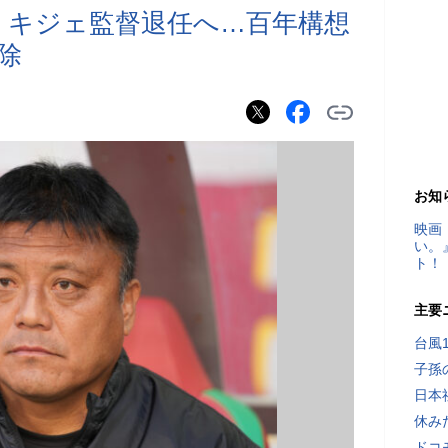
ウ・キジェ監督退任へ…百年構想
除
お知
映画
い。
ト！
主要
台風
子孫
日本
休み
ドコ