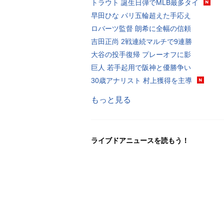
トラウト 誕生日弾でMLB最多タイ
早田ひな パリ五輪超えた手応え
ロバーツ監督 朗希に全幅の信頼
吉田正尚 2戦連続マルチで9連勝
大谷の投手復帰 プレーオフに影
巨人 若手起用で阪神と優勝争い
30歳アナリスト 村上獲得を主導
もっと見る
ライブドアニュースを読もう！