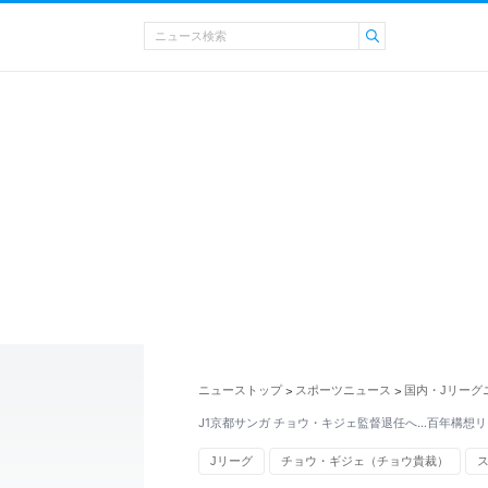
ニューストップ
スポーツニュース
国内・Jリーグ
>
>
J1京都サンガ チョウ・キジェ監督退任へ…百年構想
Jリーグ
チョウ・ギジェ（チョウ貴裁）