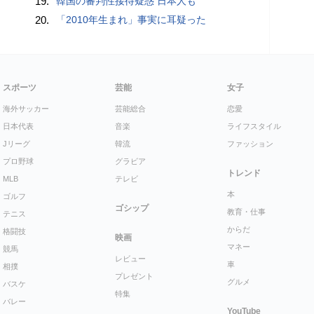
19.
韓国の審判性接待疑惑 日本人も
20.
「2010年生まれ」事実に耳疑った
スポーツ
芸能
女子
海外サッカー
芸能総合
恋愛
日本代表
音楽
ライフスタイル
Jリーグ
韓流
ファッション
プロ野球
グラビア
トレンド
MLB
テレビ
本
ゴルフ
ゴシップ
教育・仕事
テニス
からだ
格闘技
映画
マネー
競馬
レビュー
車
相撲
プレゼント
グルメ
バスケ
特集
バレー
YouTube