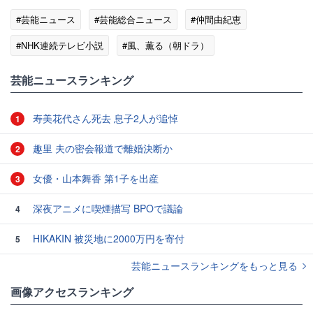
#芸能ニュース
#芸能総合ニュース
#仲間由紀恵
#NHK連続テレビ小説
#風、薫る（朝ドラ）
#エンタメ・芸能ニュース
芸能ニュースランキング
寿美花代さん死去 息子2人が追悼
1
趣里 夫の密会報道で離婚決断か
2
女優・山本舞香 第1子を出産
3
深夜アニメに喫煙描写 BPOで議論
4
HIKAKIN 被災地に2000万円を寄付
5
芸能ニュースランキングをもっと見る
画像アクセスランキング