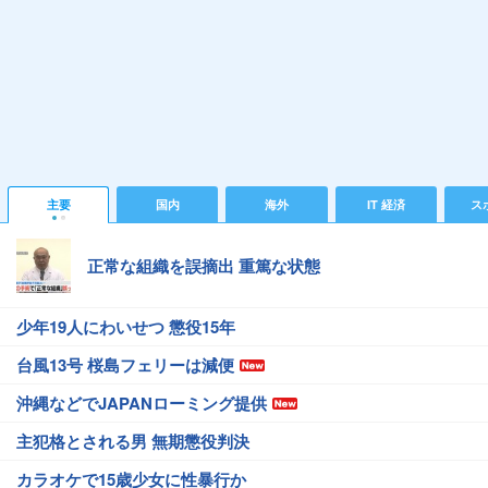
主要
国内
海外
IT 経済
ス
正常な組織を誤摘出 重篤な状態
少年19人にわいせつ 懲役15年
台風13号 桜島フェリーは減便
沖縄などでJAPANローミング提供
主犯格とされる男 無期懲役判決
カラオケで15歳少女に性暴行か