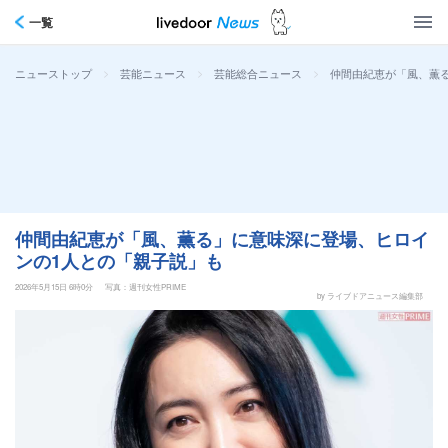
一覧
>
>
>
仲間由紀恵が「風、薫
ニューストップ
芸能ニュース
芸能総合ニュース
仲間由紀恵が「風、薫る」に意味深に登場、ヒロイ
ンの1人との「親子説」も
2026年5月15日 6時0分
写真：週刊女性PRIME
by ライブドアニュース編集部