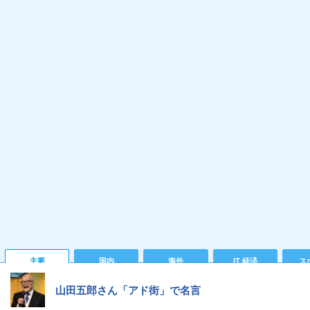
主要
国内
海外
IT 経済
ス
山田五郎さん「アド街」で名言