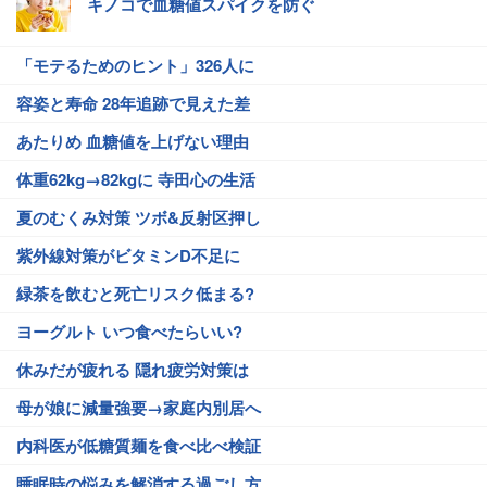
キノコで血糖値スパイクを防ぐ
「モテるためのヒント」326人に
容姿と寿命 28年追跡で見えた差
あたりめ 血糖値を上げない理由
体重62kg→82kgに 寺田心の生活
夏のむくみ対策 ツボ&反射区押し
紫外線対策がビタミンD不足に
緑茶を飲むと死亡リスク低まる?
ヨーグルト いつ食べたらいい?
休みだが疲れる 隠れ疲労対策は
母が娘に減量強要→家庭内別居へ
内科医が低糖質麺を食べ比べ検証
睡眠時の悩みを解消する過ごし方