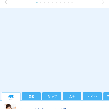
健康
芸能
ゴシップ
女子
トレンド
Y