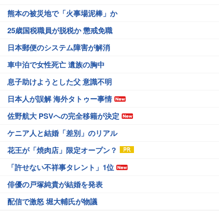
熊本の被災地で「火事場泥棒」か
25歳国税職員が脱税か 懲戒免職
日本郵便のシステム障害が解消
車中泊で女性死亡 遺族の胸中
息子助けようとした父 意識不明
日本人が誤解 海外タトゥー事情
佐野航大 PSVへの完全移籍が決定
ケニア人と結婚「差別」のリアル
花王が「焼肉店」限定オープン？
「許せない不祥事タレント」1位
俳優の戸塚純貴が結婚を発表
配信で激怒 堀大輔氏が物議