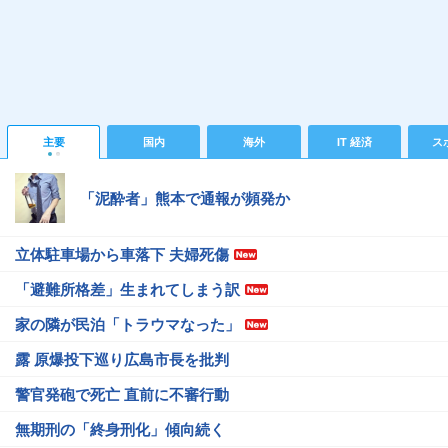
主要
国内
海外
IT 経済
ス
「泥酔者」熊本で通報が頻発か
立体駐車場から車落下 夫婦死傷
「避難所格差」生まれてしまう訳
家の隣が民泊「トラウマなった」
露 原爆投下巡り広島市長を批判
警官発砲で死亡 直前に不審行動
無期刑の「終身刑化」傾向続く