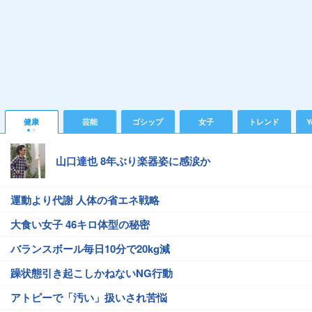
健康
芸能
ゴシップ
女子
トレンド
Y
山口達也 8年ぶり楽器姿に感涙か
運動より代謝 人体の省エネ戦略
大食い女子 46キロ体型の秘密
バランスボール毎日10分で20kg減
躁状態引き起こしかねないNG行動
アトピーで「汚い」扱いされ苦悩