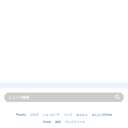
Peachy
ブログ
ショッピング
バンク
みんかぶ
みんかぶChoice
Kstyle
株探
プレスリリース