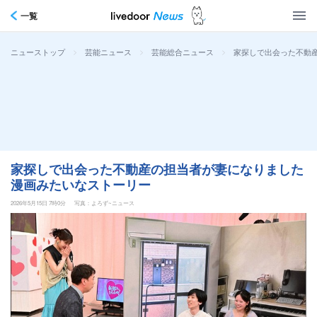
一覧
>
>
>
家探しで出会った不動
ニューストップ
芸能ニュース
芸能総合ニュース
家探しで出会った不動産の担当者が妻になりました
漫画みたいなストーリー
2026年5月15日 7時0分
写真：よろず~ニュース