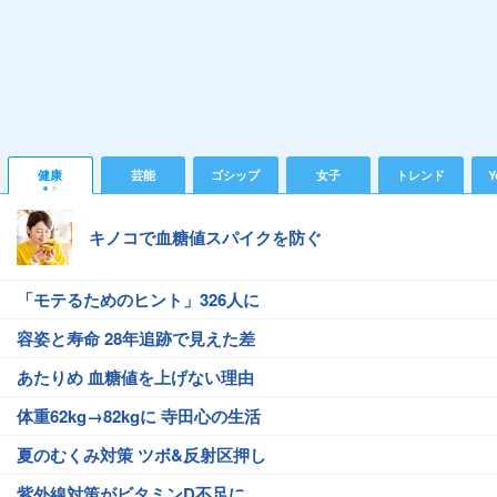
健康
芸能
ゴシップ
女子
トレンド
Y
キノコで血糖値スパイクを防ぐ
「モテるためのヒント」326人に
容姿と寿命 28年追跡で見えた差
あたりめ 血糖値を上げない理由
体重62kg→82kgに 寺田心の生活
夏のむくみ対策 ツボ&反射区押し
紫外線対策がビタミンD不足に