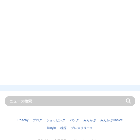
Peachy
ブログ
ショッピング
バンク
みんかぶ
みんかぶChoice
Kstyle
株探
プレスリリース