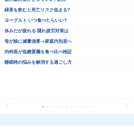
緑茶を飲むと死亡リスク低まる?
ヨーグルト いつ食べたらいい?
休みだが疲れる 隠れ疲労対策は
母が娘に減量強要→家庭内別居へ
内科医が低糖質麺を食べ比べ検証
睡眠時の悩みを解消する過ごし方