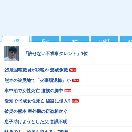
主要
国内
海外
IT 経済
ス
「許せない不祥事タレント」1位
25歳国税職員が脱税か 懲戒免職
熊本の被災地で「火事場泥棒」か
車中泊で女性死亡 遺族の胸中
愛知で19歳女性死亡 線路に侵入?
被災の熊本 室外機の窃盗相次ぐ
息子助けようとした父 意識不明
猛暑でも「冷房を控える」7割超