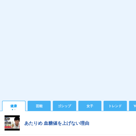
健康
芸能
ゴシップ
女子
トレンド
Y
あたりめ 血糖値を上げない理由