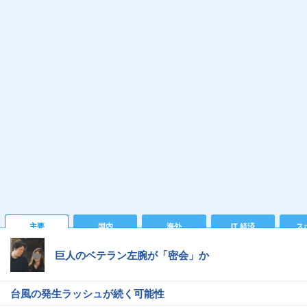
主要
国内
海外
IT 経済
ス
巨人のベテラン左腕が「密会」か
台風の発生ラッシュが続く可能性