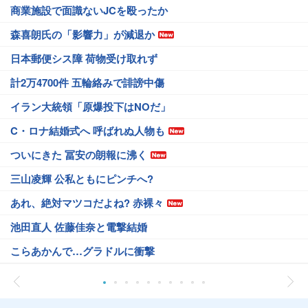
商業施設で面識ないJCを殴ったか
森喜朗氏の「影響力」が減退か
日本郵便シス障 荷物受け取れず
計2万4700件 五輪絡みで誹謗中傷
イラン大統領「原爆投下はNOだ」
C・ロナ結婚式へ 呼ばれぬ人物も
ついにきた 冨安の朗報に沸く
三山凌輝 公私ともにピンチへ?
あれ、絶対マツコだよね? 赤裸々
池田直人 佐藤佳奈と電撃結婚
こらあかんで…グラドルに衝撃