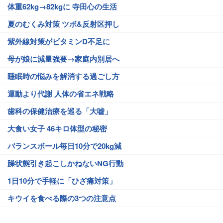
体重62kg→82kgに 寺田心の生活
夏のむくみ対策 ツボ&反射区押し
紫外線対策がビタミンD不足に
母が娘に減量強要→家庭内別居へ
睡眠時の悩みを解消する過ごし方
運動より代謝 人体の省エネ戦略
歯科の保健治療を巡る「大嘘」
大食い女子 46キロ体型の秘密
バランスボール毎日10分で20kg減
躁状態引き起こしかねないNG行動
1日10分で手軽に「ひざ痛対策」
キウイを食べる際の3つの注意点