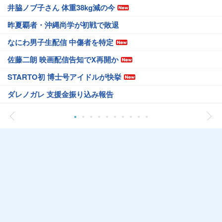
井脇ノブ子さん 体重38kg減の今
昨夏覇者・沖縄尚学が初戦で敗退
なにわ男子生配信 中傷者を特定
佐藤二朗 映画配信告知でX再開か
STARTO初 博士号アイドルが快挙
ダレノガレ 支援金振り込み報告