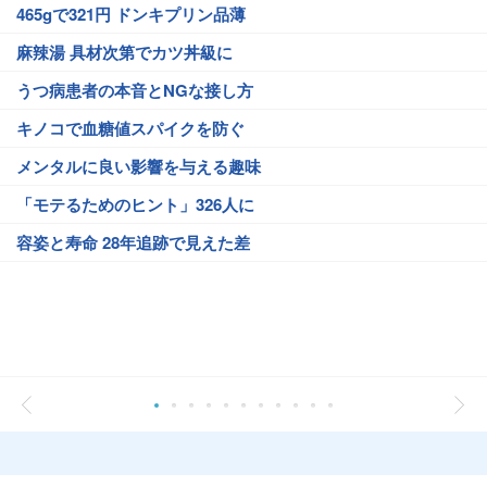
465gで321円 ドンキプリン品薄
麻辣湯 具材次第でカツ丼級に
うつ病患者の本音とNGな接し方
キノコで血糖値スパイクを防ぐ
メンタルに良い影響を与える趣味
「モテるためのヒント」326人に
容姿と寿命 28年追跡で見えた差