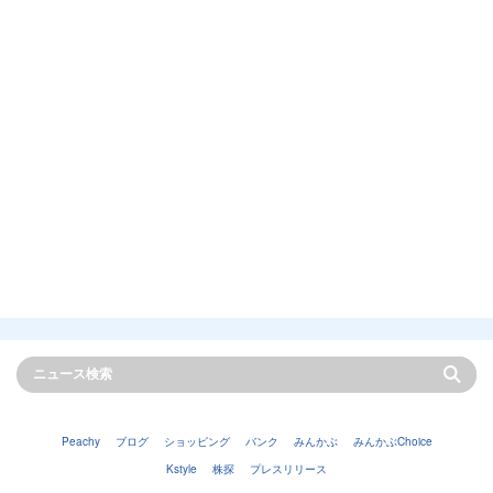
Peachy
ブログ
ショッピング
バンク
みんかぶ
みんかぶChoice
Kstyle
株探
プレスリリース