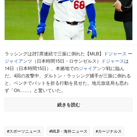
ラッシングは2打席連続で三振に倒れた【MLB】
ドジャース
ー
ジャイアン
ツ（日本時間15日・ロサンゼルス）
ドジャース
は
14日（日本時間15日）、本拠地での
ジャイアン
ツ戦に臨ん
だ。4回の攻撃中、ダルトン・ラッシング捕手が三振に倒れる
と、ベンチでバットを折る行動を見せた。地元放送局も思わ
ず「Oh……」と驚いていた。
続きを読む
#スポーツニュース
#MLB・海外ニュース
#カージナルス