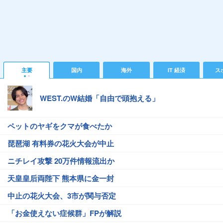
主要
国内
海外
IT 経済
ス
WEST.のW結婚「自由で頭抱える」
ペットのヤギをクマが食べたか
琵琶湖 有料券の花火大会が中止
ニチレイ攻撃 20万件情報流出か
天皇皇后両陛下 熊本県に金一封
中止の花火大会、3市が関与否定
「お金使えない症候群」FPが解説