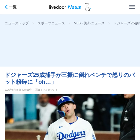
一覧
>
>
>
ドジャーズ25歳
ニューストップ
スポーツニュース
MLB・海外ニュース
ドジャーズ25歳捕手が三振に倒れベンチで怒りのバ
ット粉砕に「oh…」
2026年5月15日 12時26分
写真：フルカウント