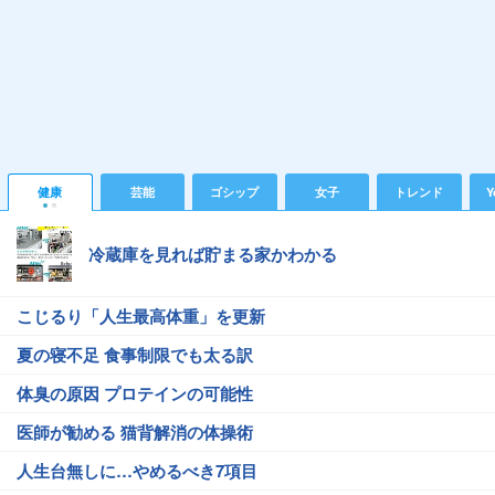
健康
芸能
ゴシップ
女子
トレンド
Y
冷蔵庫を見れば貯まる家かわかる
こじるり「人生最高体重」を更新
夏の寝不足 食事制限でも太る訳
体臭の原因 プロテインの可能性
医師が勧める 猫背解消の体操術
人生台無しに…やめるべき7項目