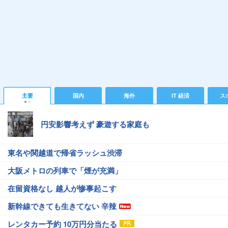
主要
国内
海外
IT 経済
ス
円安影響考えず 豪遊する家庭も
東名や関越道で帰省ラッシュ渋滞
大阪メトロの列車で「煙が充満」
在留資格なし 越人が惨事起こす
新幹線できても生きてない 辛辣
レンタカー予約 10万円分当たる