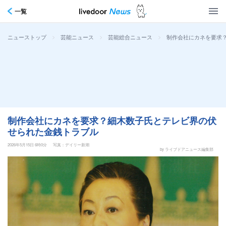
一覧
>
>
>
制作会社にカネを要求
ニューストップ
芸能ニュース
芸能総合ニュース
制作会社にカネを要求？細木数子氏とテレビ界の伏
せられた金銭トラブル
2026年5月15日 6時0分
写真：デイリー新潮
by ライブドアニュース編集部