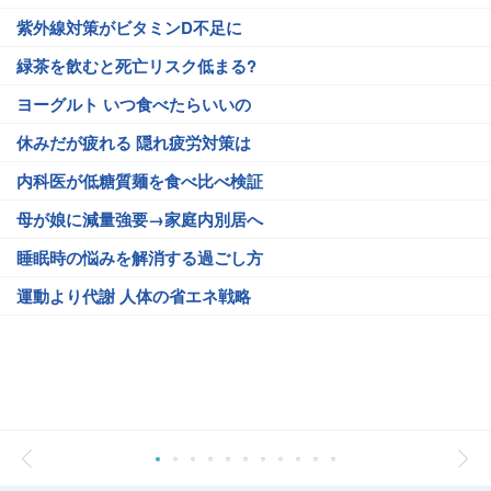
紫外線対策がビタミンD不足に
緑茶を飲むと死亡リスク低まる?
ヨーグルト いつ食べたらいいの
休みだが疲れる 隠れ疲労対策は
内科医が低糖質麺を食べ比べ検証
母が娘に減量強要→家庭内別居へ
睡眠時の悩みを解消する過ごし方
運動より代謝 人体の省エネ戦略