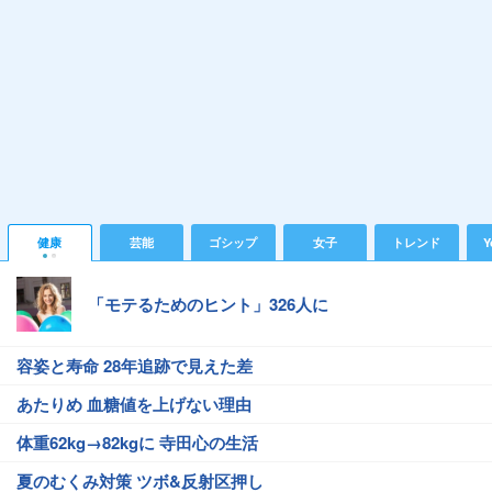
健康
芸能
ゴシップ
女子
トレンド
Y
「モテるためのヒント」326人に
容姿と寿命 28年追跡で見えた差
あたりめ 血糖値を上げない理由
体重62kg→82kgに 寺田心の生活
夏のむくみ対策 ツボ&反射区押し