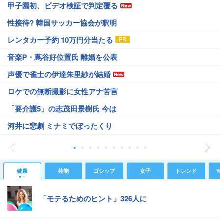
甲子園初、ビデオ検証で判定覆る
性接待? 韓国サッカー協会が釈明
レンタカー予約 10万円分当たる
音楽P・蔦谷好位置氏 離婚を公表
声優で雀士の伊達朱里紗が結婚
ロケでの無断撮影に女性アナ苦言
「要介護5」の志茂田景樹氏 今は
河井に悲劇 ミナミでぼったくり
健康
芸能
ゴシップ
女子
トレンド
Y
「モテるためのヒント」326人に