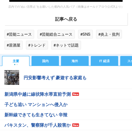
店内での”ぬい活禁止”をお願いした都内の人気パブ（画像はオールドアロウ公式Xより）
記事へ戻る
#芸能ニュース
#芸能総合ニュース
#SNS
#炎上・批判
#居酒屋
#トレンド
#ネットで話題
主要
国内
海外
IT 経済
ス
円安影響考えず 豪遊する家庭も
新潟県中越に線状降水帯直前予測
子ども追い マンションへ侵入か
新幹線できても生きてない 辛辣
パキスタン、警察隊が千人殺害か