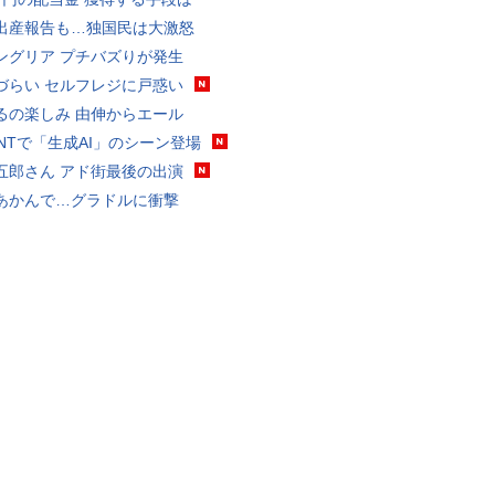
出産報告も…独国民は大激怒
ングリア プチバズりが発生
づらい セルフレジに戸惑い
るの楽しみ 由伸からエール
VANTで「生成AI」のシーン登場
五郎さん アド街最後の出演
あかんで…グラドルに衝撃