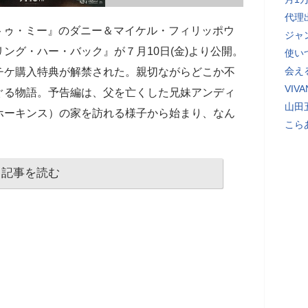
代理
ーク・トゥ・ミー』のダニー＆マイケル・フィリッポウ
ジャ
ング・ハー・バック』が７月10日(金)より公開。
使い
会え
チケ購入特典が解禁された。親切ながらどこか不
VI
ぐる物語。予告編は、⽗を亡くした兄妹アンディ
山田
ホーキンス）の家を訪れる様子から始まり、なん
こら
記事を読む