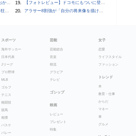
ホラー通信］
19.
【フォトレビュー】ドコモにもついに登場！「サイクロイドスタイル」
少年
20.
アラサー8割強が「自分の将来像を描けない」。正社員の5人に1人が副業で収入。将来のために一番稼げる副業とは？
スポーツ
芸能
女子
海外サッカー
芸能総合
恋愛
日本代表
音楽
ライフスタイル
Jリーグ
韓流
ファッション
プロ野球
グラビア
トレンド
MLB
テレビ
本
ゴルフ
ゴシップ
教育・仕事
テニス
からだ
格闘技
映画
マネー
競馬
レビュー
車
相撲
プレゼント
グルメ
バスケ
特集
バレー