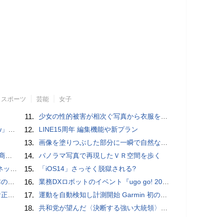
スポーツ
芸能
女子
11.
少女の性的被害が相次ぐ写真から衣服を剥ぎ取るAIポルノアプリ「ClothOff」の背後にいる人物とは？
言われる？
12.
LINE15周年 編集機能や新プラン
13.
画像を塗りつぶした部分に一瞬で自然な画像を補完する技術を早稲田大学の研究者が開発
売開始
14.
パノラマ写真で再現したＶＲ空間を歩く
秋の陣】
15.
「iOS14」さっそく脱獄される?
響も
16.
業務DXロボットのイベント『ugo go! 2022』開催 新モデル「G4」や小型モデル「ugo mini」など発表 ユースケースも多数紹介
付開始
17.
運動を自動検知し計測開始 Garmin 初のスマートバンドを発売 10日間のロングバッテリーで手間いらず
18.
共和党が望んだ〈決断する強い大統領〉が統治するアメリカの到来──「アメリカン・ドッペルゲンガー」by 池田純一#14