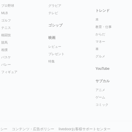
プロ野球
グラビア
トレンド
MLB
テレビ
本
ゴルフ
ゴシップ
教育・仕事
テニス
からだ
格闘技
映画
マネー
競馬
レビュー
車
相撲
プレゼント
グルメ
バスケ
特集
バレー
YouTube
フィギュア
サブカル
アニメ
ゲーム
コミック
リシー
コンテンツ・広告ポリシー
livedoorお客様サポートセンター