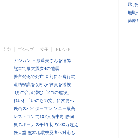
露 
無期
藤原
芸能
ゴシップ
女子
トレンド
アジカン 三原重夫さんを追悼
熊本で最大震度4の地震
警官発砲で死亡 直前に不審行動
道路標識を切断か 役員を送検
8月の台風 潜む「2つの危険」
れいわ「いのちの党」に変更へ
映画スパイダーマン ソニー最高
レストランで192人食中毒 静岡
夏のボーナス平均 初の100万超え
任天堂 熊本地震被災者へ対応も