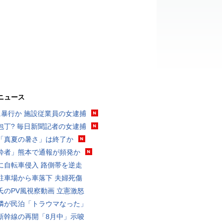
ニュース
に暴行か 施設従業員の女逮捕
包丁? 毎日新聞記者の女逮捕
「真夏の暑さ」は終了か
酔者」熊本で通報が頻発か
に自転車侵入 路側帯を逆走
駐車場から車落下 夫婦死傷
氏のPV風視察動画 立憲激怒
隣が民泊「トラウマなった」
新幹線の再開「8月中」示唆