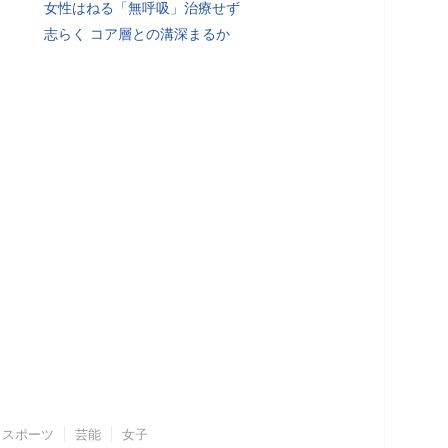
女性はねる「無呼吸」治療せず
志らく コア層との溝深まるか
スポーツ
芸能
女子