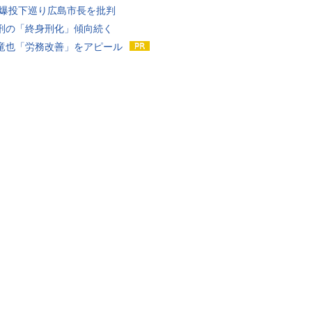
原爆投下巡り広島市長を批判
刑の「終身刑化」傾向続く
竜也「労務改善」をアピール