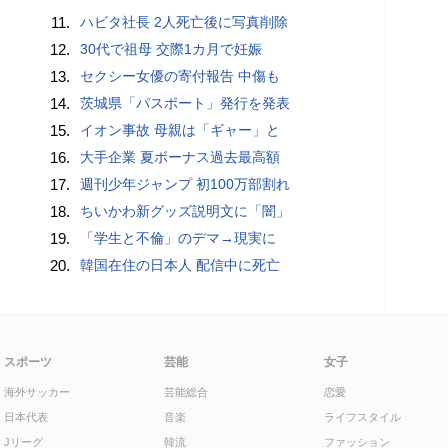
11.
ハビタ社長 2人死亡後に写真削除
12.
30代で祖母 交際1カ月で妊娠
13.
セクシー女優の寄付報告 中傷も
14.
茨城県「パスポート」発行を発表
15.
イオン事故 母親は「ギャー」と
16.
大手企業 夏ボーナス過去最高額
17.
週刊少年ジャンプ 初100万部割れ
18.
ちいかわ新グッズ説明文に「闇」
19.
「学生と不倫」のデマ→現実に
20.
韓国在住の日本人 配信中に死亡
スポーツ
芸能
女子
海外サッカー
芸能総合
恋愛
日本代表
音楽
ライフスタイル
Jリーグ
韓流
ファッション