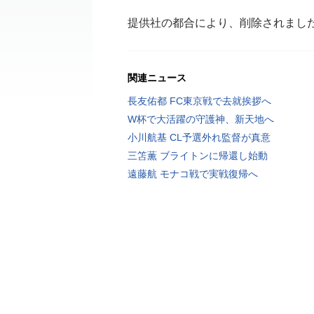
提供社の都合により、削除されまし
関連ニュース
長友佑都 FC東京戦で去就挨拶へ
W杯で大活躍の守護神、新天地へ
小川航基 CL予選外れ監督が真意
三笘薫 ブライトンに帰還し始動
遠藤航 モナコ戦で実戦復帰へ