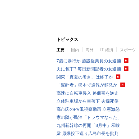
トピックス
主要
国内
海外
IT 経済
スポーツ
7歳に暴行か 施設従業員の女逮捕
夫に包丁? 毎日新聞記者の女逮捕
関東「真夏の暑さ」は終了か
「泥酔者」熊本で通報が頻発か
高速に自転車侵入 路側帯を逆走
立体駐車場から車落下 夫婦死傷
高市氏のPV風視察動画 立憲激怒
家の隣が民泊「トラウマなった」
九州新幹線の再開「8月中」示唆
露 原爆投下巡り広島市長を批判