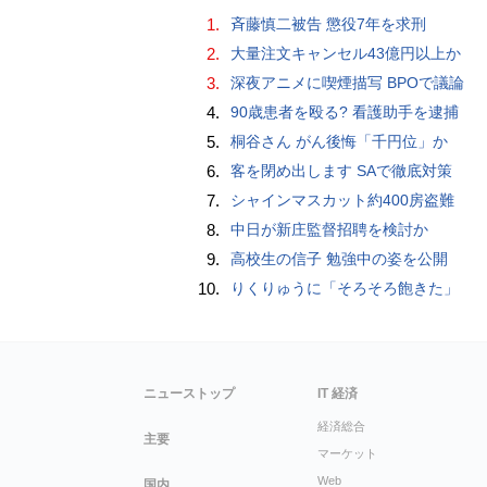
1.
斉藤慎二被告 懲役7年を求刑
2.
大量注文キャンセル43億円以上か
3.
深夜アニメに喫煙描写 BPOで議論
4.
90歳患者を殴る? 看護助手を逮捕
5.
桐谷さん がん後悔「千円位」か
6.
客を閉め出します SAで徹底対策
7.
シャインマスカット約400房盗難
8.
中日が新庄監督招聘を検討か
9.
高校生の信子 勉強中の姿を公開
10.
りくりゅうに「そろそろ飽きた」
ニューストップ
IT 経済
経済総合
主要
マーケット
Web
国内