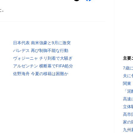
た。
日本代表 南米強豪と9月に激突
パレデス 再び制御不能な行動
ヴォジーニャ チリ到着で大騒ぎ
主要
アルゼンチン 横断幕でFIFA処分
7歳
佐野海舟 今夏の移籍は困難か
夫に
関東
「泥
高速
立体
高市
家の
九州