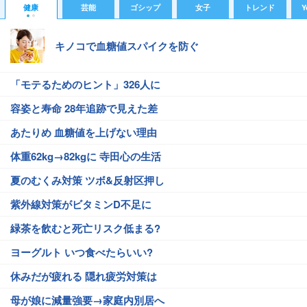
健康
芸能
ゴシップ
女子
トレンド
Y
キノコで血糖値スパイクを防ぐ
「モテるためのヒント」326人に
容姿と寿命 28年追跡で見えた差
あたりめ 血糖値を上げない理由
体重62kg→82kgに 寺田心の生活
夏のむくみ対策 ツボ&反射区押し
紫外線対策がビタミンD不足に
緑茶を飲むと死亡リスク低まる?
ヨーグルト いつ食べたらいい?
休みだが疲れる 隠れ疲労対策は
母が娘に減量強要→家庭内別居へ