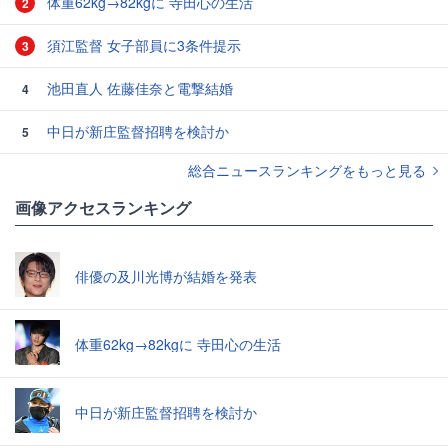
体重62kg→82kgに 寺田心の生活
2
須江監督 女子部員に3条件提示
3
池田直人 佐藤佳奈と電撃結婚
4
中日が新庄監督招聘を検討か
5
総合ニュースランキングをもっと見る
画像アクセスランキング
俳優の及川光博が結婚を発表
体重62kg→82kgに 寺田心の生活
中日が新庄監督招聘を検討か