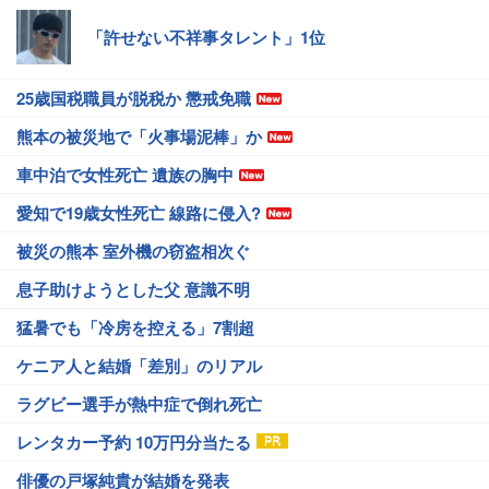
「許せない不祥事タレント」1位
25歳国税職員が脱税か 懲戒免職
熊本の被災地で「火事場泥棒」か
車中泊で女性死亡 遺族の胸中
愛知で19歳女性死亡 線路に侵入?
被災の熊本 室外機の窃盗相次ぐ
息子助けようとした父 意識不明
猛暑でも「冷房を控える」7割超
ケニア人と結婚「差別」のリアル
ラグビー選手が熱中症で倒れ死亡
レンタカー予約 10万円分当たる
俳優の戸塚純貴が結婚を発表