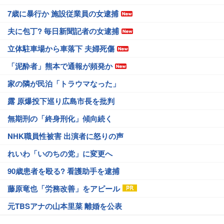
7歳に暴行か 施設従業員の女逮捕
夫に包丁? 毎日新聞記者の女逮捕
立体駐車場から車落下 夫婦死傷
「泥酔者」熊本で通報が頻発か
家の隣が民泊「トラウマなった」
露 原爆投下巡り広島市長を批判
無期刑の「終身刑化」傾向続く
NHK職員性被害 出演者に怒りの声
れいわ「いのちの党」に変更へ
90歳患者を殴る? 看護助手を逮捕
藤原竜也「労務改善」をアピール
元TBSアナの山本里菜 離婚を公表