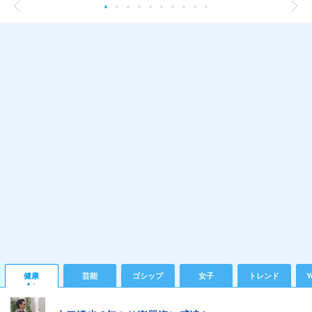
健康
芸能
ゴシップ
女子
トレンド
Y