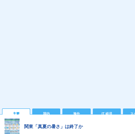
主要
国内
海外
IT 経済
ス
関東「真夏の暑さ」は終了か