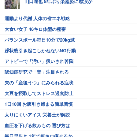
山口達也 8年ぶり楽器姿に感涙か
運動より代謝 人体の省エネ戦略
大食い女子 46キロ体型の秘密
バランスボール毎日10分で20kg減
躁状態引き起こしかねないNG行動
アトピーで「汚い」扱いされ苦悩
認知症研究で「音」注目される
夫の「産後うつ」にみられる症状
大豆を摂取してストレス過食防止
1日10回 お腹引き締まる簡単習慣
太りにくいアイス 栄養士が解説
血圧を下げる飲みもの 選び方は
毎日早歩き 1年で何キロ痩せるか