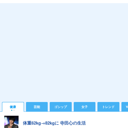
健康
芸能
ゴシップ
女子
トレンド
Y
体重62kg→82kgに 寺田心の生活