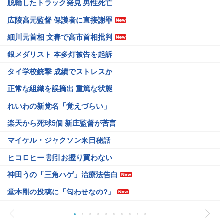
脱輪したトラック発見 男性死亡
広陵高元監督 保護者に直接謝罪
細川元首相 文春で高市首相批判
銀メダリスト 本多灯被告を起訴
タイ学校銃撃 成績でストレスか
正常な組織を誤摘出 重篤な状態
れいわの新党名「覚えづらい」
楽天から死球5個 新庄監督が苦言
マイケル・ジャクソン来日秘話
ヒコロヒー 割引お握り買わない
神田うの「三角ハゲ」治療法告白
堂本剛の投稿に「匂わせなの?」