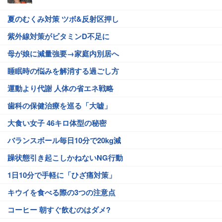
夏のむくみ対策 ツボ&反射区押し
紫外線対策がビタミンD不足に
母が娘に減量強要→家庭内別居へ
睡眠時の悩みを解消する過ごし方
運動より代謝 人体の省エネ戦略
歯科の保健治療を巡る「大嘘」
大食い女子 46キロ体型の秘密
バランスボール毎日10分で20kg減
躁状態引き起こしかねないNG行動
1日10分で手軽に「ひざ痛対策」
キウイを食べる際の3つの注意点
コーヒー 朝すぐ飲むのはダメ?