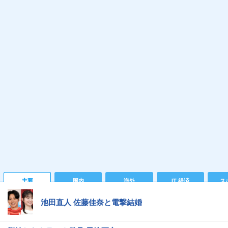
主要
国内
海外
IT 経済
ス
池田直人 佐藤佳奈と電撃結婚