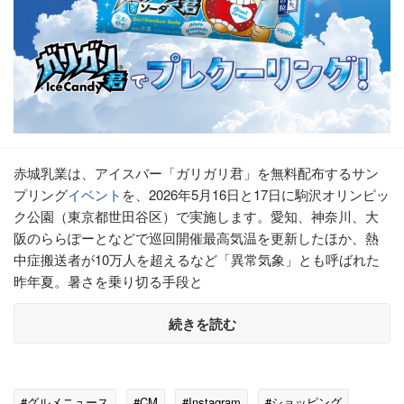
赤城乳業は、アイスバー「ガリガリ君」を無料配布するサン
プリング
イベント
を、2026年5月16日と17日に駒沢オリンピッ
ク公園（東京都世田谷区）で実施します。愛知、神奈川、大
阪のららぽーとなどで巡回開催最高気温を更新したほか、熱
中症搬送者が10万人を超えるなど「異常気象」とも呼ばれた
昨年夏。暑さを乗り切る手段と
続きを読む
#グルメニュース
#CM
#Instagram
#ショッピング