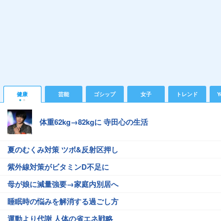
健康
芸能
ゴシップ
女子
トレンド
Y
体重62kg→82kgに 寺田心の生活
夏のむくみ対策 ツボ&反射区押し
紫外線対策がビタミンD不足に
母が娘に減量強要→家庭内別居へ
睡眠時の悩みを解消する過ごし方
運動より代謝 人体の省エネ戦略