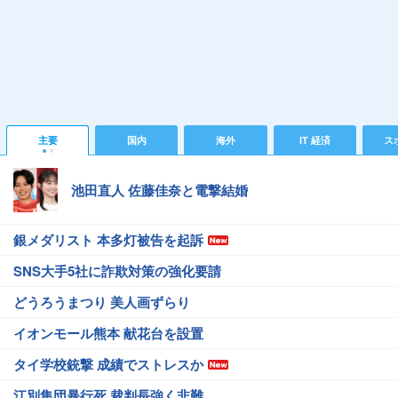
主要
国内
海外
IT 経済
ス
池田直人 佐藤佳奈と電撃結婚
銀メダリスト 本多灯被告を起訴
SNS大手5社に詐欺対策の強化要請
どうろうまつり 美人画ずらり
イオンモール熊本 献花台を設置
タイ学校銃撃 成績でストレスか
江別集団暴行死 裁判長強く非難