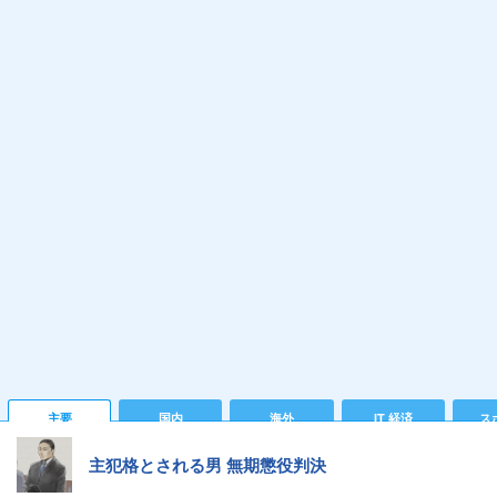
主要
国内
海外
IT 経済
ス
主犯格とされる男 無期懲役判決