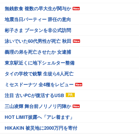
無銭飲食 複数の早大生が関与か
地震当日パーティー 辞任の意向
彬子さま ブータンを非公式訪問
泳いでいた60代男性が死亡 秋田
義理の弟を死亡させたか 女逮捕
東京駅近くに地下シェルター整備
タイの学校で銃撃 生徒ら6人死亡
ミセスドーナツ 全4種をレビュー
注目 古いPCが復活するUSB
三山凌輝 舞台前ノリノリ円陣か
HOT LIMIT披露へ「アレ着ます」
HIKAKIN 被災地に2000万円を寄付