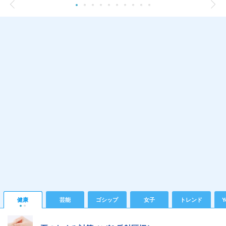
健康
芸能
ゴシップ
女子
トレンド
Y