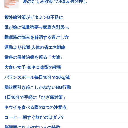
夏のむくみ対策 ツボ&反射区押し
紫外線対策がビタミンD不足に
母が娘に減量強要→家庭内別居へ
睡眠時の悩みを解消する過ごし方
運動より代謝 人体の省エネ戦略
歯科の保健治療を巡る「大嘘」
大食い女子 46キロ体型の秘密
バランスボール毎日10分で20kg減
躁状態引き起こしかねないNG行動
1日10分で手軽に「ひざ痛対策」
キウイを食べる際の3つの注意点
コーヒー 朝すぐ飲むのはダメ?
脳梗塞になりやすい人の特徴