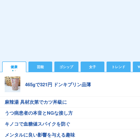
健康
芸能
ゴシップ
女子
トレンド
Y
465gで321円 ドンキプリン品薄
麻辣湯 具材次第でカツ丼級に
うつ病患者の本音とNGな接し方
キノコで血糖値スパイクを防ぐ
メンタルに良い影響を与える趣味