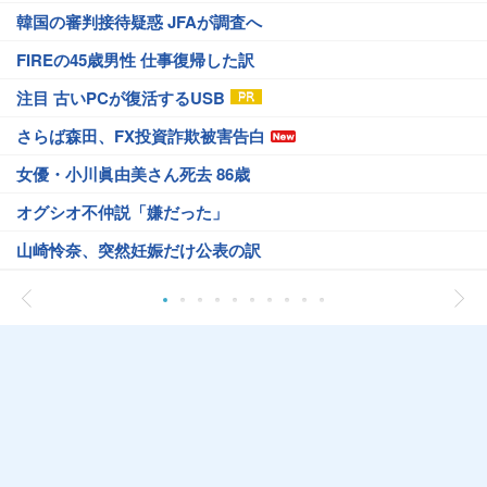
韓国の審判接待疑惑 JFAが調査へ
FIREの45歳男性 仕事復帰した訳
注目 古いPCが復活するUSB
さらば森田、FX投資詐欺被害告白
女優・小川眞由美さん死去 86歳
オグシオ不仲説「嫌だった」
山崎怜奈、突然妊娠だけ公表の訳