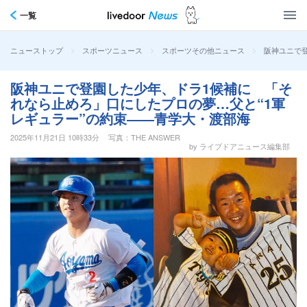
一覧
>
>
>
阪神ユニで
ニューストップ
スポーツニュース
スポーツその他ニュース
阪神ユニで登園した少年、ドラ1候補に 「そ
れなら止めろ」口にしたプロの夢…父と“1軍
レギュラー”の約束――青学大・渡部海
2025年11月21日 10時33分
写真：THE ANSWER
by ライブドアニュース編集部