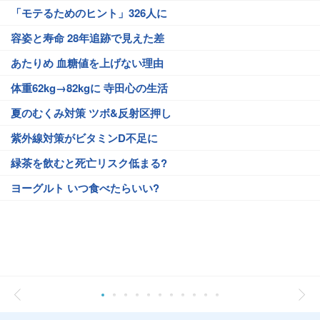
「モテるためのヒント」326人に
容姿と寿命 28年追跡で見えた差
あたりめ 血糖値を上げない理由
体重62kg→82kgに 寺田心の生活
夏のむくみ対策 ツボ&反射区押し
紫外線対策がビタミンD不足に
緑茶を飲むと死亡リスク低まる?
ヨーグルト いつ食べたらいい?