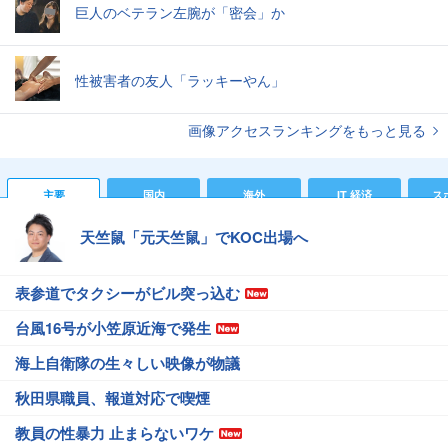
巨人のベテラン左腕が「密会」か
性被害者の友人「ラッキーやん」
画像アクセスランキングをもっと見る
主要
国内
海外
IT 経済
ス
天竺鼠「元天竺鼠」でKOC出場へ
表参道でタクシーがビル突っ込む
台風16号が小笠原近海で発生
海上自衛隊の生々しい映像が物議
秋田県職員、報道対応で喫煙
教員の性暴力 止まらないワケ