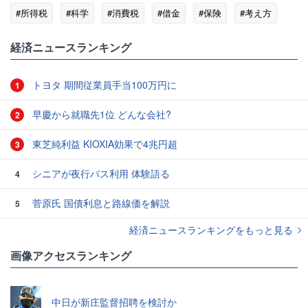
#所得税
#科学
#消費税
#借金
#保険
#考え方
#メディア
経済ニュースランキング
トヨタ 期間従業員手当100万円に
1
早慶から就職先1位 どんな会社?
2
東芝純利益 KIOXIA効果で4兆円超
3
シニアが夜行バス利用 体験語る
4
菅原氏 国債利息と路線価を解説
5
経済ニュースランキングをもっと見る
画像アクセスランキング
中日が新庄監督招聘を検討か