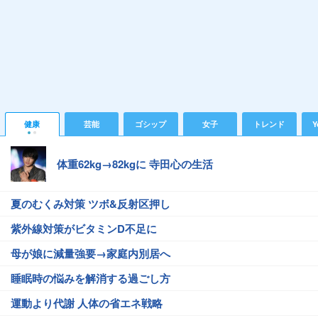
健康
芸能
ゴシップ
女子
トレンド
Y
体重62kg→82kgに 寺田心の生活
夏のむくみ対策 ツボ&反射区押し
紫外線対策がビタミンD不足に
母が娘に減量強要→家庭内別居へ
睡眠時の悩みを解消する過ごし方
運動より代謝 人体の省エネ戦略