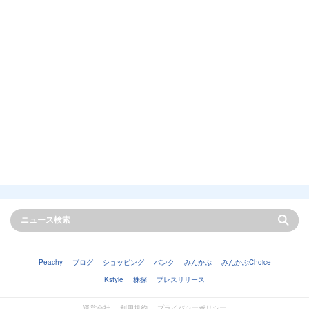
Peachy
ブログ
ショッピング
バンク
みんかぶ
みんかぶChoice
Kstyle
株探
プレスリリース
運営会社
利用規約
プライバシーポリシー