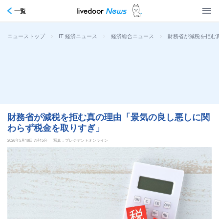
一覧
>
>
>
財務省が減税を拒む
ニューストップ
IT 経済ニュース
経済総合ニュース
財務省が減税を拒む真の理由「景気の良し悪しに関
わらず税金を取りすぎ」
2026年5月18日 7時15分
写真：プレジデントオンライン