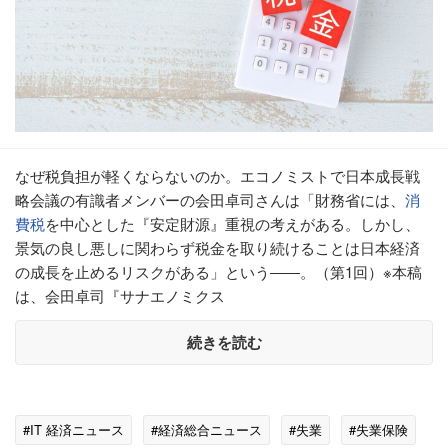
なぜ税負担が軽くならないのか。エコノミストで日本成長戦
略会議の有識者メンバーの会田卓司さんは「財務省には、
消
費税
を中心とした『安定財源』重視の考えがある。しかし、
景気の良し悪しに関わらず税金を取り続けることは日本経済
の成長を止めるリスクがある」という――。（第1回）※本稿
は、会田卓司『サナエノミクス
続きを読む
#IT 経済ニュース
#経済総合ニュース
#失業
#失業保険