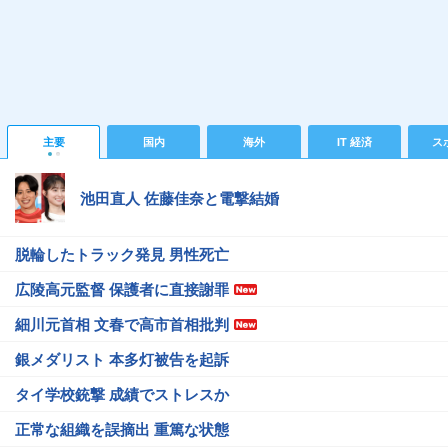
主要
国内
海外
IT 経済
ス
池田直人 佐藤佳奈と電撃結婚
脱輪したトラック発見 男性死亡
広陵高元監督 保護者に直接謝罪
細川元首相 文春で高市首相批判
銀メダリスト 本多灯被告を起訴
タイ学校銃撃 成績でストレスか
正常な組織を誤摘出 重篤な状態