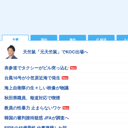
主要
国内
海外
IT 経済
ス
天竺鼠「元天竺鼠」でKOC出場へ
表参道でタクシーがビル突っ込む
台風16号が小笠原近海で発生
海上自衛隊の生々しい映像が物議
秋田県職員、報道対応で喫煙
教員の性暴力 止まらないワケ
韓国の審判接待疑惑 JFAが調査へ
FIREの45歳男性 仕事復帰した訳