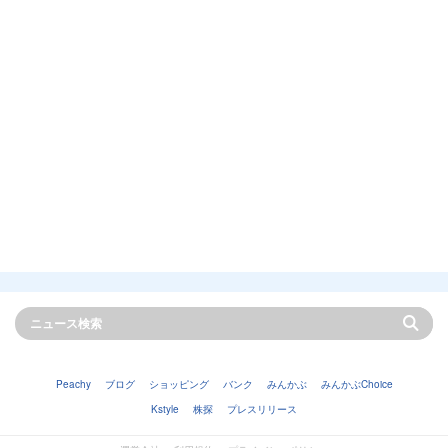
Peachy
ブログ
ショッピング
バンク
みんかぶ
みんかぶChoice
Kstyle
株探
プレスリリース