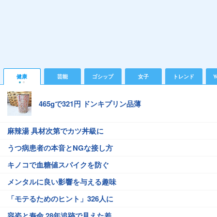
健康
芸能
ゴシップ
女子
トレンド
Y
465gで321円 ドンキプリン品薄
麻辣湯 具材次第でカツ丼級に
うつ病患者の本音とNGな接し方
キノコで血糖値スパイクを防ぐ
メンタルに良い影響を与える趣味
「モテるためのヒント」326人に
容姿と寿命 28年追跡で見えた差