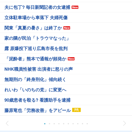
夫に包丁? 毎日新聞記者の女逮捕
立体駐車場から車落下 夫婦死傷
関東「真夏の暑さ」は終了か
家の隣が民泊「トラウマなった」
露 原爆投下巡り広島市長を批判
「泥酔者」熊本で通報が頻発か
NHK職員性被害 出演者に怒りの声
無期刑の「終身刑化」傾向続く
れいわ「いのちの党」に変更へ
90歳患者を殴る? 看護助手を逮捕
藤原竜也「労務改善」をアピール