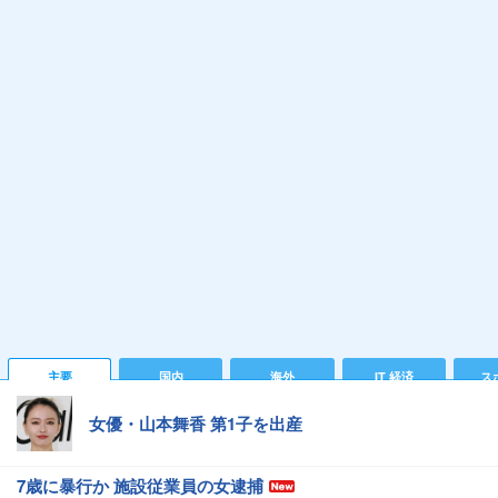
主要
国内
海外
IT 経済
ス
女優・山本舞香 第1子を出産
7歳に暴行か 施設従業員の女逮捕