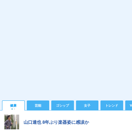
健康
芸能
ゴシップ
女子
トレンド
Y
山口達也 8年ぶり楽器姿に感涙か