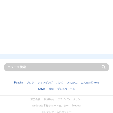
Peachy
ブログ
ショッピング
バンク
みんかぶ
みんかぶChoice
Kstyle
株探
プレスリリース
運営会社
利用規約
プライバシーポリシー
livedoorお客様サポートセンター
livedoor
コンテンツ・広告ポリシー