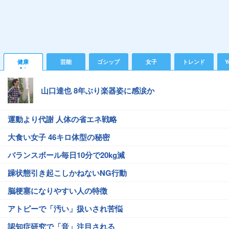
健康
芸能
ゴシップ
女子
トレンド
Y
山口達也 8年ぶり楽器姿に感涙か
運動より代謝 人体の省エネ戦略
大食い女子 46キロ体型の秘密
バランスボール毎日10分で20kg減
躁状態引き起こしかねないNG行動
脳梗塞になりやすい人の特徴
アトピーで「汚い」扱いされ苦悩
認知症研究で「音」注目される