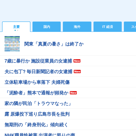
主要
国内
海外
IT 経済
ス
関東「真夏の暑さ」は終了か
7歳に暴行か 施設従業員の女逮捕
夫に包丁? 毎日新聞記者の女逮捕
立体駐車場から車落下 夫婦死傷
「泥酔者」熊本で通報が頻発か
家の隣が民泊「トラウマなった」
露 原爆投下巡り広島市長を批判
無期刑の「終身刑化」傾向続く
NHK職員性被害 出演者に怒りの声