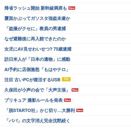
帰省ラッシュ開始 新幹線満席も
覆面かぶってガソスタ強盗未遂か
「盗撮がクセに」教員の男逮捕
なぜ避難後に再入館できたのか
女児にAV見せわいせつ? 75歳逮捕
訪日米人が「日本の遺物」に感動
AI予約に店側激怒「もはやテロ」
注目 古いPCが復活するUSB
久保田が小声の会で「大声主張」
プリキュア 撮影ルールを発表
「脱STARTO社」かじ切り…大勝利
「パパ」の文字消え完全沈黙続く