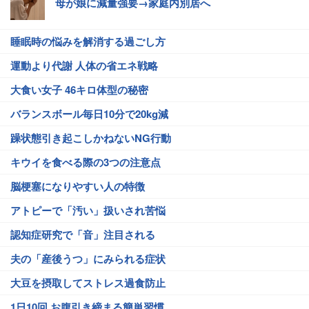
母が娘に減量強要→家庭内別居へ
睡眠時の悩みを解消する過ごし方
運動より代謝 人体の省エネ戦略
大食い女子 46キロ体型の秘密
バランスボール毎日10分で20kg減
躁状態引き起こしかねないNG行動
キウイを食べる際の3つの注意点
脳梗塞になりやすい人の特徴
アトピーで「汚い」扱いされ苦悩
認知症研究で「音」注目される
夫の「産後うつ」にみられる症状
大豆を摂取してストレス過食防止
1日10回 お腹引き締まる簡単習慣