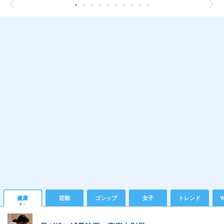
健康
芸能
ゴシップ
女子
トレンド
Y