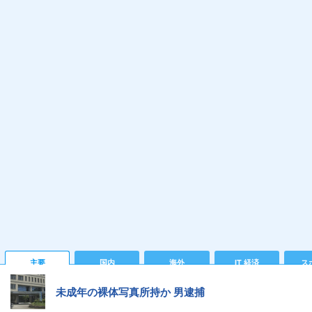
主要
国内
海外
IT 経済
ス
未成年の裸体写真所持か 男逮捕