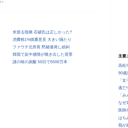
た。
米巡る指摘 石破氏は正しかった?
消費税1%慎重意見 大きい隔たり
ファウチ元所長 黙秘連発し紛糾
韓国で反中感情が噴き出した背景
主要
謎の味の炭酸 50日で5500万本
高松
90
「女
逃亡
「み
なぜ
医師
はち
我が