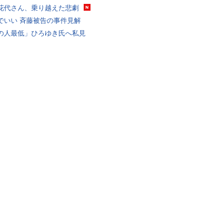
花代さん、乗り越えた悲劇
でいい 斉藤被告の事件見解
の人最低」ひろゆき氏へ私見