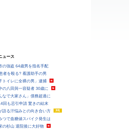
ニュース
市の強盗 64歳男を指名手配
歳患者を殴る? 看護助手の男
子トイレに全裸の男」逮捕
中の八田與一容疑者 30歳に
んなで大家さん」債務超過に
14回も忌引申請 驚きの結末
が語る汗悩みとの向き合い方
みつで血糖値スパイク発生は
家の杉山 退院後に大好物