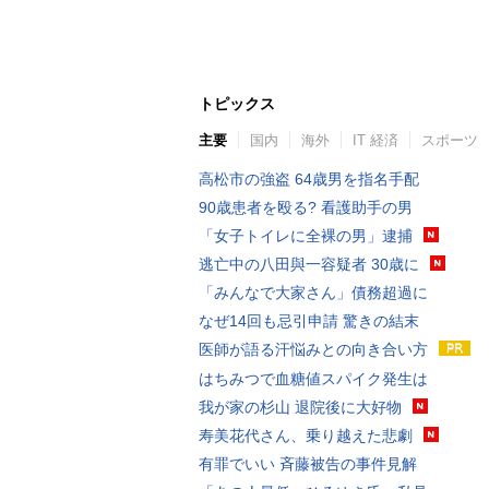
トピックス
主要
国内
海外
IT 経済
スポーツ
高松市の強盗 64歳男を指名手配
90歳患者を殴る? 看護助手の男
「女子トイレに全裸の男」逮捕
逃亡中の八田與一容疑者 30歳に
「みんなで大家さん」債務超過に
なぜ14回も忌引申請 驚きの結末
医師が語る汗悩みとの向き合い方
はちみつで血糖値スパイク発生は
我が家の杉山 退院後に大好物
寿美花代さん、乗り越えた悲劇
有罪でいい 斉藤被告の事件見解