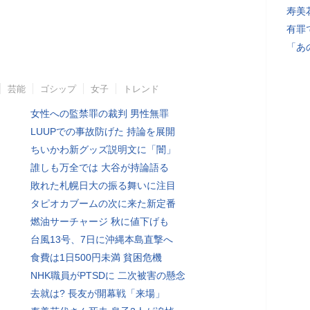
寿美
有罪
「あ
芸能
ゴシップ
女子
トレンド
女性への監禁罪の裁判 男性無罪
LUUPでの事故防げた 持論を展開
ちいかわ新グッズ説明文に「闇」
誰しも万全では 大谷が持論語る
敗れた札幌日大の振る舞いに注目
タピオカブームの次に来た新定番
燃油サーチャージ 秋に値下げも
台風13号、7日に沖縄本島直撃へ
食費は1日500円未満 貧困危機
NHK職員がPTSDに 二次被害の懸念
去就は? 長友が開幕戦「来場」