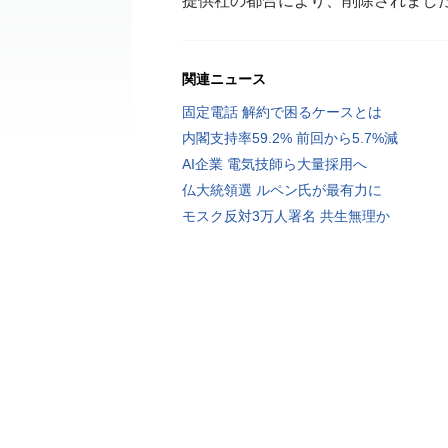
提供社の都合により、削除されまし
関連ニュース
固定電話 解約で困るケースとは
内閣支持率59.2% 前回から5.7%減
AI企業 電気技師ら大量採用へ
仏大統領選 ルペン氏が最有力に
モスク反対3万人署名 共生無理か