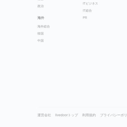
ITビジネス
政治
IT総合
海外
PR
海外総合
韓国
中国
運営会社
livedoorトップ
利用規約
プライバシーポ