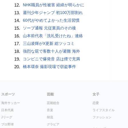
12.
NHK職員が性被害 経緯が明らかに
13.
週刊少年ジャンプ 初100万部割れ
14.
60代がやめてよかった生活習慣
15.
ソープ通報 元従業員のその後
16.
山本前代表「洗礼受けたね」連絡
17.
三山凌輝がX更新 総ツッコミ
18.
強烈な屁で客数十人が避難 海外
19.
コンビニで爆発音 店は煙で充満
20.
橋本環奈 撮影現場で窃盗事件
スポーツ
芸能
女子
海外サッカー
芸能総合
恋愛
日本代表
音楽
ライフスタイル
Jリーグ
韓流
ファッション
プロ野球
グラビア