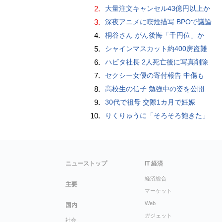
2.
大量注文キャンセル43億円以上か
3.
深夜アニメに喫煙描写 BPOで議論
4.
桐谷さん がん後悔「千円位」か
5.
シャインマスカット約400房盗難
6.
ハビタ社長 2人死亡後に写真削除
7.
セクシー女優の寄付報告 中傷も
8.
高校生の信子 勉強中の姿を公開
9.
30代で祖母 交際1カ月で妊娠
10.
りくりゅうに「そろそろ飽きた」
ニューストップ
IT 経済
経済総合
主要
マーケット
Web
国内
ガジェット
社会