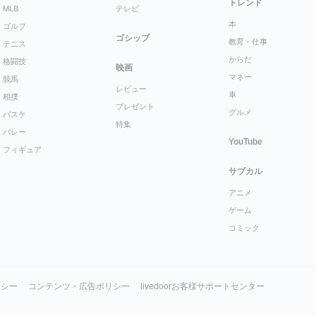
トレンド
MLB
テレビ
本
ゴルフ
ゴシップ
教育・仕事
テニス
からだ
格闘技
映画
マネー
競馬
レビュー
車
相撲
プレゼント
グルメ
バスケ
特集
バレー
YouTube
フィギュア
サブカル
アニメ
ゲーム
コミック
リシー
コンテンツ・広告ポリシー
livedoorお客様サポートセンター