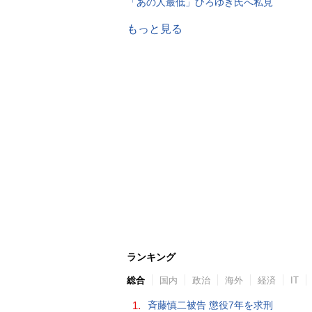
「あの人最低」ひろゆき氏へ私見
もっと見る
ランキング
総合
国内
政治
海外
経済
IT
1.
斉藤慎二被告 懲役7年を求刑