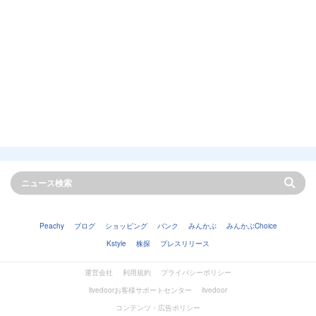
Peachy
ブログ
ショッピング
バンク
みんかぶ
みんかぶChoice
Kstyle
株探
プレスリリース
運営会社
利用規約
プライバシーポリシー
livedoorお客様サポートセンター
livedoor
コンテンツ・広告ポリシー