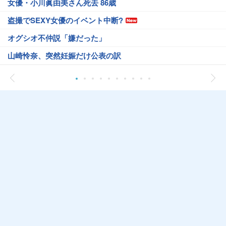
女優・小川眞由美さん死去 86歳
盗撮でSEXY女優のイベント中断?
オグシオ不仲説「嫌だった」
山崎怜奈、突然妊娠だけ公表の訳