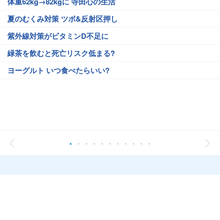
体重62kg→82kgに 寺田心の生活
夏のむくみ対策 ツボ&反射区押し
紫外線対策がビタミンD不足に
緑茶を飲むと死亡リスク低まる?
ヨーグルト いつ食べたらいい?