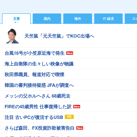
主要
国内
海外
IT 経済
ス
天竺鼠「元天竺鼠」でKOC出場へ
台風16号が小笠原近海で発生
海上自衛隊の生々しい映像が物議
秋田県職員、報道対応で喫煙
韓国の審判接待疑惑 JFAが調査へ
メッシの父ホルヘさん 68歳死去
FIREの45歳男性 仕事復帰した訳
注目 古いPCが復活するUSB
さらば森田、FX投資詐欺被害告白