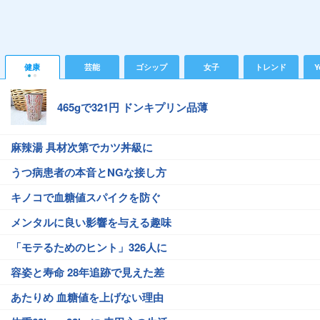
健康
芸能
ゴシップ
女子
トレンド
Y
465gで321円 ドンキプリン品薄
麻辣湯 具材次第でカツ丼級に
うつ病患者の本音とNGな接し方
キノコで血糖値スパイクを防ぐ
メンタルに良い影響を与える趣味
「モテるためのヒント」326人に
容姿と寿命 28年追跡で見えた差
あたりめ 血糖値を上げない理由