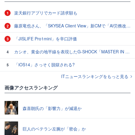
楽天銀行アプリでカード請求額も
1
藤原竜也さん、「SKYSEA Client View」新CMで「AI労務改善」をアピール 働き方をAIが分析したら「すぐに休んで」と言われる？
2
「JISLIFE Pro1mini」を辛口評価
3
カシオ、黄金の地平線を表現したG-SHOCK「MASTER IN HORIZON GOLD」3モデル
4
「iOS14」さっそく脱獄される?
5
ITニュースランキングをもっと見る
画像アクセスランキング
森喜朗氏の「影響力」が減退か
巨人のベテラン左腕が「密会」か