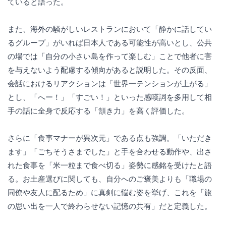
ていると語った。
また、海外の騒がしいレストランにおいて「静かに話してい
るグループ」がいれば日本人である可能性が高いとし、公共
の場では「自分の小さい島を作って楽しむ」ことで他者に害
を与えないよう配慮する傾向があると説明した。その反面、
会話におけるリアクションは「世界一テンションが上がる」
とし、「へー！」「すごい！」といった感嘆詞を多用して相
手の話に全身で反応する「頷き力」を高く評価した。
さらに「食事マナーが異次元」である点も強調。「いただき
ます」「ごちそうさまでした」と手を合わせる動作や、出さ
れた食事を「米一粒まで食べ切る」姿勢に感銘を受けたと語
る。お土産選びに関しても、自分へのご褒美よりも「職場の
同僚や友人に配るため」に真剣に悩む姿を挙げ、これを「旅
の思い出を一人で終わらせない記憶の共有」だと定義した。