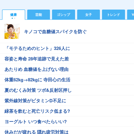
健康
芸能
ゴシップ
女子
トレンド
Y
キノコで血糖値スパイクを防ぐ
「モテるためのヒント」326人に
容姿と寿命 28年追跡で見えた差
あたりめ 血糖値を上げない理由
体重62kg→82kgに 寺田心の生活
夏のむくみ対策 ツボ&反射区押し
紫外線対策がビタミンD不足に
緑茶を飲むと死亡リスク低まる?
ヨーグルト いつ食べたらいい?
休みだが疲れる 隠れ疲労対策は