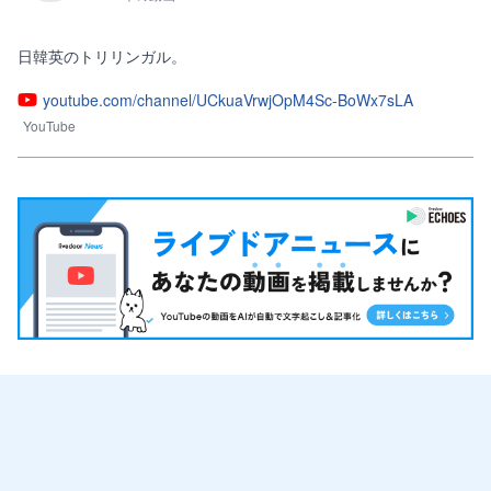
日韓英のトリリンガル。
youtube.com/channel/UCkuaVrwjOpM4Sc-BoWx7sLA
YouTube