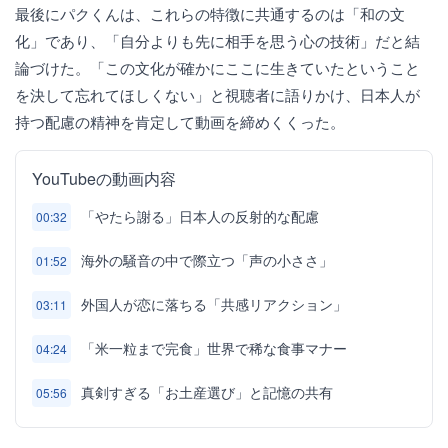
最後にパクくんは、これらの特徴に共通するのは「和の文
化」であり、「自分よりも先に相手を思う心の技術」だと結
論づけた。「この文化が確かにここに生きていたということ
を決して忘れてほしくない」と視聴者に語りかけ、日本人が
持つ配慮の精神を肯定して動画を締めくくった。
YouTubeの動画内容
「やたら謝る」日本人の反射的な配慮
00:32
海外の騒音の中で際立つ「声の小ささ」
01:52
外国人が恋に落ちる「共感リアクション」
03:11
「米一粒まで完食」世界で稀な食事マナー
04:24
真剣すぎる「お土産選び」と記憶の共有
05:56