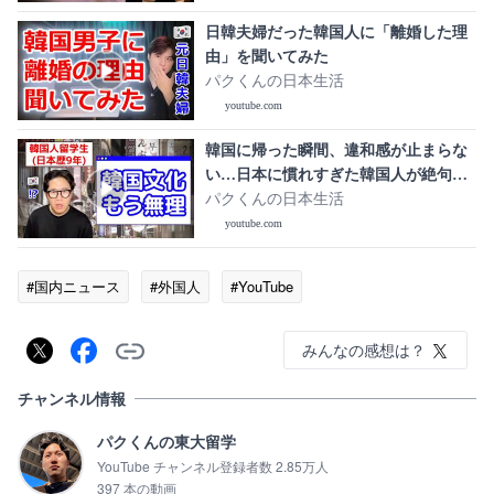
日韓夫婦だった韓国人に「離婚した理
由」を聞いてみた
パクくんの日本生活
youtube.com
韓国に帰った瞬間、違和感が止まらな
い…日本に慣れすぎた韓国人が絶句し
た5つの現実｜これが“逆カルチャーシ
パクくんの日本生活
ョック”です
youtube.com
#国内ニュース
#外国人
#YouTube
みんなの感想は？
チャンネル情報
パクくんの東大留学
YouTube チャンネル登録者数 2.85万人
397 本の動画