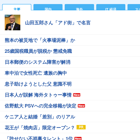
主要
国内
海外
IT 経済
ス
山田五郎さん「アド街」で名言
熊本の被災地で「火事場泥棒」か
25歳国税職員が脱税か 懲戒免職
日本郵便のシステム障害が解消
車中泊で女性死亡 遺族の胸中
息子助けようとした父 意識不明
日本人が誤解 海外タトゥー事情
佐野航大 PSVへの完全移籍が決定
ケニア人と結婚「差別」のリアル
花王が「焼肉店」限定オープン？
「許せない不祥事タレント」1位