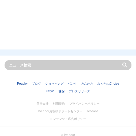
Peachy
ブログ
ショッピング
バンク
みんかぶ
みんかぶChoice
Kstyle
株探
プレスリリース
運営会社
利用規約
プライバシーポリシー
livedoorお客様サポートセンター
livedoor
コンテンツ・広告ポリシー
© livedoor