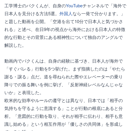
工学博士のパクくんが、自身の
YouTube
チャンネルで「海外で
日本人を見分ける方法5選。
外国人
なら一発で分かります。」
と題した動画を公開。「空港を出て10分で日本人と気づかさ
れる」と述べ、在日9年の視点から海外における日本人の特徴
的な行動とその背景にある精神性について独自のアングルで
解説した。
動画内でパクくんは、自身の経験に基づき、日本人が海外で
「すぐバレる」行動を5つ挙げた。まず指摘したのは「やたら
謝る・譲る」点だ。道を尋ねられた際やエレベーターの乗り
降りでの振る舞いを例に挙げ、「反射神経レベルなんじゃな
いか」と表現した。
欧米的な効率やルールの遵守とは異なり、日本では「相手の
気持ちを守るように意識する」ことが行動の根底にあると分
析。「意図的に行動を取り、それが相手に伝わり、相手も意
識し始める」という相互作用が「優しさの共同体」を形成し