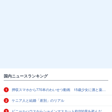
国内ニュースランキング
押収スマホから770本のわいせつ動画 15歳少女に酒と薬飲ませ性的暴行か 54歳男を再逮捕 「薬もありますよ」とSNSで誘い出し
1
ケニア人と結婚「差別」のリアル
2
ビニールハウスからシャインマスカット約200房を盗んだ疑い ネットで販売か 無職の男（42）逮捕 岡山県警
3