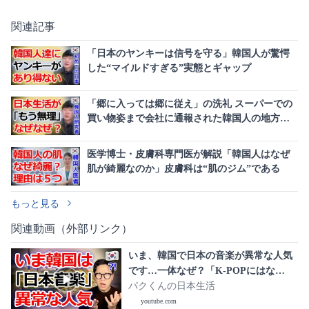
関連記事
「日本のヤンキーは信号を守る」韓国人が驚愕
した“マイルドすぎる”実態とギャップ
「郷に入っては郷に従え」の洗礼 スーパーでの
買い物姿まで会社に通報された韓国人の地方生
活
医学博士・皮膚科専門医が解説「韓国人はなぜ
肌が綺麗なのか」皮膚科は“肌のジム”である
もっと見る
関連動画（外部リンク）
いま、韓国で日本の音楽が異常な人気
です…一体なぜ？「K-POPにはな
い“ある魅力”」に韓国人が言葉を失う3
パクくんの日本生活
つの理由
youtube.com