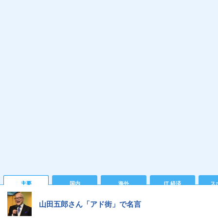
主要
国内
海外
IT 経済
ス
山田五郎さん「アド街」で名言