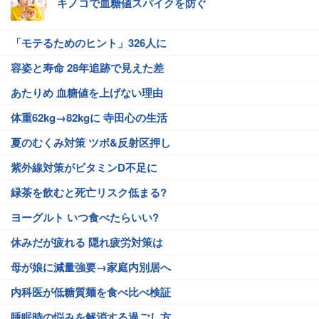
キノコで血糖値スパイクを防ぐ
「モテるためのヒント」326人に
容姿と寿命 28年追跡で見えた差
あたりめ 血糖値を上げない理由
体重62kg→82kgに 寺田心の生活
夏のむくみ対策 ツボ&反射区押し
紫外線対策がビタミンD不足に
緑茶を飲むと死亡リスク低まる?
ヨーグルト いつ食べたらいい?
休みだが疲れる 隠れ疲労対策は
母が娘に減量強要→家庭内別居へ
内科医が低糖質麺を食べ比べ検証
睡眠時の悩みを解消する過ごし方