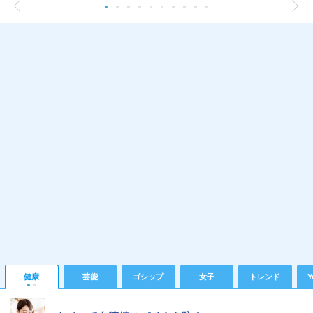
健康
芸能
ゴシップ
女子
トレンド
Y