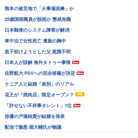
熊本の被災地で「火事場泥棒」か
25歳国税職員が脱税か 懲戒免職
日本郵便のシステム障害が解消
車中泊で女性死亡 遺族の胸中
息子助けようとした父 意識不明
日本人が誤解 海外タトゥー事情
佐野航大 PSVへの完全移籍が決定
ケニア人と結婚「差別」のリアル
花王が「焼肉店」限定オープン？
「許せない不祥事タレント」1位
俳優の戸塚純貴が結婚を発表
配信で激怒 堀大輔氏が物議