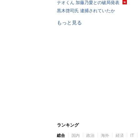
テオくん 加藤乃愛との破局発表
黒木啓司氏 逮捕されていたか
もっと見る
ランキング
総合
国内
政治
海外
経済
IT