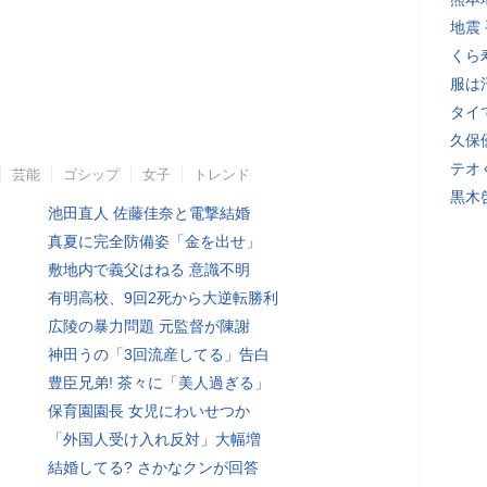
地震
くら
服は
タイ
久保
テオ
芸能
ゴシップ
女子
トレンド
黒木
池田直人 佐藤佳奈と電撃結婚
真夏に完全防備姿「金を出せ」
敷地内で義父はねる 意識不明
有明高校、9回2死から大逆転勝利
広陵の暴力問題 元監督が陳謝
神田うの「3回流産してる」告白
豊臣兄弟! 茶々に「美人過ぎる」
保育園園長 女児にわいせつか
「外国人受け入れ反対」大幅増
結婚してる? さかなクンが回答