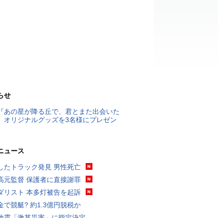
らせ
『あの星が降る丘で、君とまた出会いた
』オリジナルグッズを3名様にプレゼン
ニュース
したトラック発見 男性死亡
高元監督 保護者に直接謝罪
ダリスト 本多灯被告を起訴
金で競艇? 約1.3億円脱税か
地震「激甚災害」に指定決定