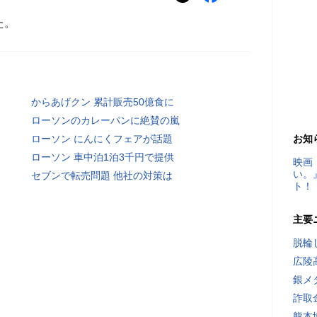
た。
からあげクン 累計販売50億食に
ローソンのカレーパンに絶賛の嵐
ローソン にんにくフェアが話題
お知
ローソン 車中泊1泊3千円で提供
映画
い。
セブンで転売問題 他社の対策は
ト！
主要
脱輪
広陵
銀メ
詐取
熊本