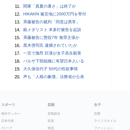
11.
関東「真夏の暑さ」は終了か
12.
HIKAKIN 被災地に2000万円を寄付
13.
斉藤被告の裁判「同意は異常」
14.
銀メダリスト 本多灯被告を起訴
15.
斉藤被告に懲役7年 無罪主張か
16.
黒木啓司氏 逮捕されていたか
17.
一言で激昂 巨漢が女子高生殺害
18.
バルサ下部組織に有望日本人いる
19.
大久保佳代子 50代の性欲事情
20.
声も「人格の象徴」法務省が公表
スポーツ
芸能
女子
海外サッカー
芸能総合
恋愛
日本代表
音楽
ライフスタイル
Jリーグ
韓流
ファッション