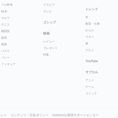
プロ野球
グラビア
トレンド
MLB
テレビ
本
ゴルフ
ゴシップ
教育・仕事
テニス
からだ
格闘技
映画
マネー
競馬
レビュー
車
相撲
プレゼント
グルメ
バスケ
特集
バレー
YouTube
フィギュア
サブカル
アニメ
ゲーム
コミック
リシー
コンテンツ・広告ポリシー
livedoorお客様サポートセンター