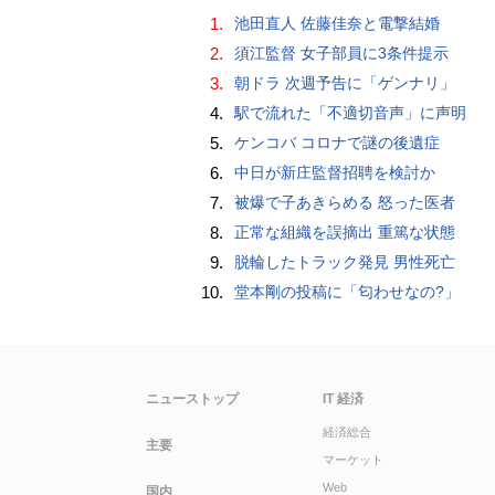
1.
池田直人 佐藤佳奈と電撃結婚
2.
須江監督 女子部員に3条件提示
3.
朝ドラ 次週予告に「ゲンナリ」
4.
駅で流れた「不適切音声」に声明
5.
ケンコバ コロナで謎の後遺症
6.
中日が新庄監督招聘を検討か
7.
被爆で子あきらめる 怒った医者
8.
正常な組織を誤摘出 重篤な状態
9.
脱輪したトラック発見 男性死亡
10.
堂本剛の投稿に「匂わせなの?」
ニューストップ
IT 経済
経済総合
主要
マーケット
Web
国内