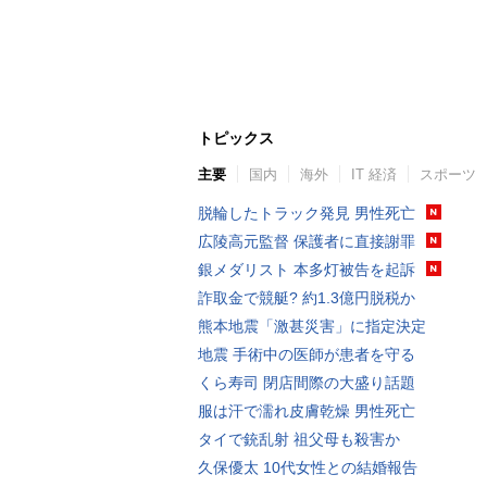
トピックス
主要
国内
海外
IT 経済
スポーツ
脱輪したトラック発見 男性死亡
広陵高元監督 保護者に直接謝罪
銀メダリスト 本多灯被告を起訴
詐取金で競艇? 約1.3億円脱税か
熊本地震「激甚災害」に指定決定
地震 手術中の医師が患者を守る
くら寿司 閉店間際の大盛り話題
服は汗で濡れ皮膚乾燥 男性死亡
タイで銃乱射 祖父母も殺害か
久保優太 10代女性との結婚報告