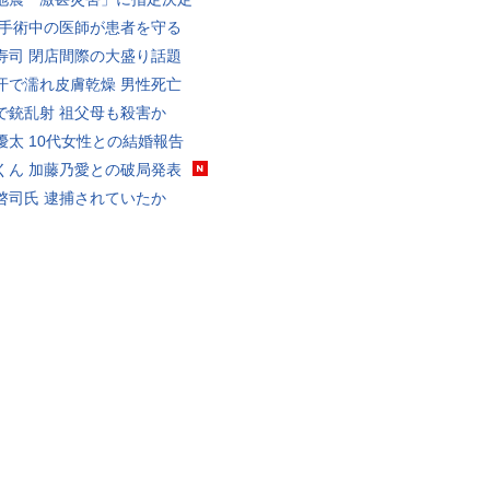
 手術中の医師が患者を守る
寿司 閉店間際の大盛り話題
汗で濡れ皮膚乾燥 男性死亡
で銃乱射 祖父母も殺害か
優太 10代女性との結婚報告
くん 加藤乃愛との破局発表
啓司氏 逮捕されていたか