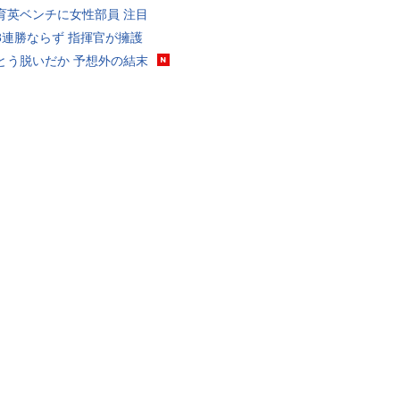
育英ベンチに女性部員 注目
8連勝ならず 指揮官が擁護
とう脱いだか 予想外の結末