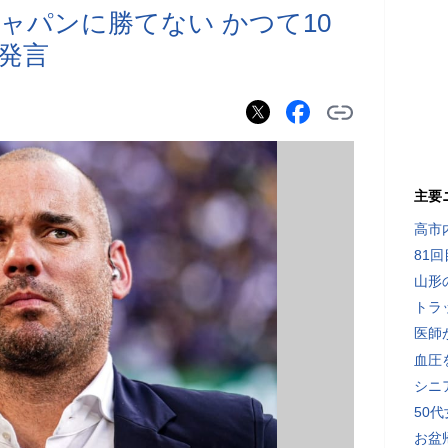
ャパンに勝てない かつて10
発言
主要
高市
81
山形
トラ
医師
血圧
シニ
50
お盆