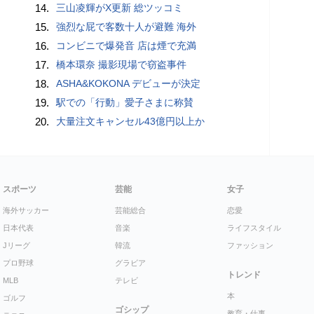
14.
三山凌輝がX更新 総ツッコミ
15.
強烈な屁で客数十人が避難 海外
16.
コンビニで爆発音 店は煙で充満
17.
橋本環奈 撮影現場で窃盗事件
18.
ASHA&KOKONA デビューが決定
19.
駅での「行動」愛子さまに称賛
20.
大量注文キャンセル43億円以上か
スポーツ
芸能
女子
海外サッカー
芸能総合
恋愛
日本代表
音楽
ライフスタイル
Jリーグ
韓流
ファッション
プロ野球
グラビア
トレンド
MLB
テレビ
本
ゴルフ
ゴシップ
教育・仕事