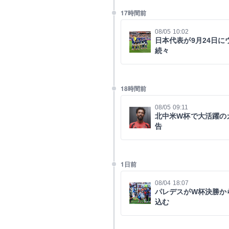
17時間前
08/05 10:02
日本代表が9月24日
続々
18時間前
08/05 09:11
北中米W杯で大活躍の
告
1日前
08/04 18:07
パレデスがW杯決勝か
込む