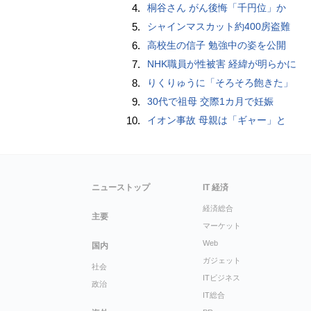
4.
桐谷さん がん後悔「千円位」か
5.
シャインマスカット約400房盗難
6.
高校生の信子 勉強中の姿を公開
7.
NHK職員が性被害 経緯が明らかに
8.
りくりゅうに「そろそろ飽きた」
9.
30代で祖母 交際1カ月で妊娠
10.
イオン事故 母親は「ギャー」と
ニューストップ
IT 経済
経済総合
主要
マーケット
Web
国内
ガジェット
社会
ITビジネス
政治
IT総合