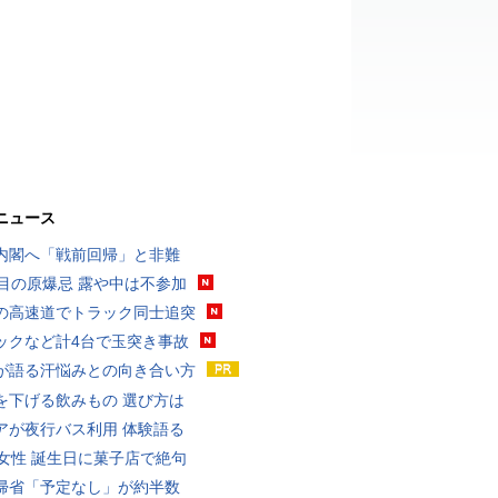
ニュース
内閣へ「戦前回帰」と非難
回目の原爆忌 露や中は不参加
の高速道でトラック同士追突
ックなど計4台で玉突き事故
が語る汗悩みとの向き合い方
を下げる飲みもの 選び方は
アが夜行バス利用 体験語る
代女性 誕生日に菓子店で絶句
帰省「予定なし」が約半数