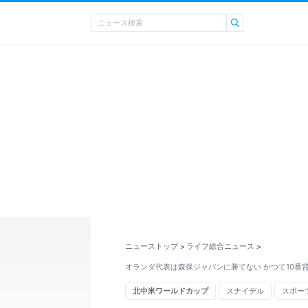
ニューストップ
ライフ総合ニュース
>
>
オランダ代表は森保ジャパンに勝てない かつて10番
北中米ワールドカップ
スナイデル
スポー