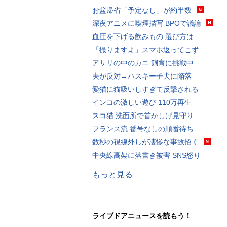
お盆帰省「予定なし」が約半数
深夜アニメに喫煙描写 BPOで議論
血圧を下げる飲みもの 選び方は
「撮りますよ」スマホ返ってこず
アサリの中のカニ 飼育に挑戦中
夫が反対→ハスキー子犬に陥落
愛猫に猫吸いしすぎて反撃される
インコの激しい遊び 110万再生
スコ猫 洗面所で首かしげ見守り
フランス流 番号なしの順番待ち
数秒の視線外しが凄惨な事故招く
中央線高架に落書き被害 SNS怒り
もっと見る
ライブドアニュースを読もう！