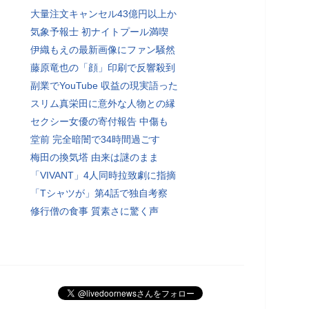
大量注文キャンセル43億円以上か
気象予報士 初ナイトプール満喫
伊織もえの最新画像にファン騒然
藤原竜也の「顔」印刷で反響殺到
副業でYouTube 収益の現実語った
スリム真栄田に意外な人物との縁
セクシー女優の寄付報告 中傷も
堂前 完全暗闇で34時間過ごす
梅田の換気塔 由来は謎のまま
「VIVANT」4人同時拉致劇に指摘
「Tシャツが」第4話で独自考察
修行僧の食事 質素さに驚く声