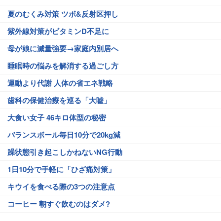
夏のむくみ対策 ツボ&反射区押し
紫外線対策がビタミンD不足に
母が娘に減量強要→家庭内別居へ
睡眠時の悩みを解消する過ごし方
運動より代謝 人体の省エネ戦略
歯科の保健治療を巡る「大嘘」
大食い女子 46キロ体型の秘密
バランスボール毎日10分で20kg減
躁状態引き起こしかねないNG行動
1日10分で手軽に「ひざ痛対策」
キウイを食べる際の3つの注意点
コーヒー 朝すぐ飲むのはダメ?