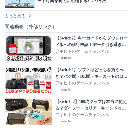
ード時間を劇的に短縮する3つの方法
もっと見る
関連動画（外部リンク）
【Switch2】キーカードからダウンロー
ド版への移行検証！データ引き継ぎや
ロード時間を徹底比較
アキヒトのゲームチャンネル
youtu.be
【Switch2】ソフトはどっちを買うべ
き？パケ版・DL版・キーカードのロー
ド時間を徹底比較
アキヒトのゲームチャンネル
youtu.be
【Switch 2】100均グッズは本当に使え
る？ダイソー・セリア・キャンドゥで
買って試してみた
アキヒトのゲームチャンネル
youtu.be