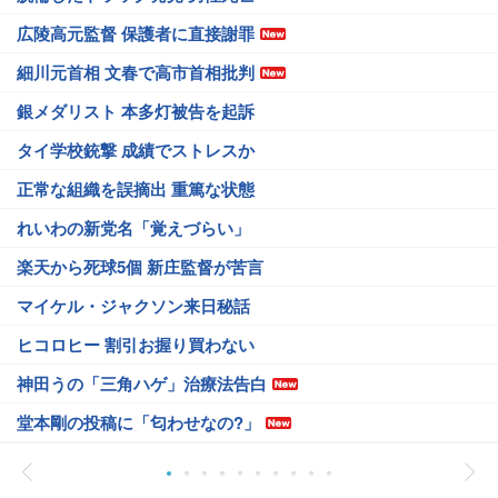
広陵高元監督 保護者に直接謝罪
細川元首相 文春で高市首相批判
銀メダリスト 本多灯被告を起訴
タイ学校銃撃 成績でストレスか
正常な組織を誤摘出 重篤な状態
れいわの新党名「覚えづらい」
楽天から死球5個 新庄監督が苦言
マイケル・ジャクソン来日秘話
ヒコロヒー 割引お握り買わない
神田うの「三角ハゲ」治療法告白
堂本剛の投稿に「匂わせなの?」