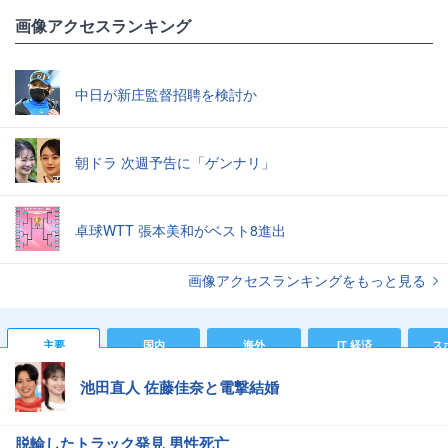
画像アクセスランキング
中日が新庄監督招聘を検討か
朝ドラ 次週予告に「ゲンナリ」
卓球WTT 張本美和がベスト8進出
画像アクセスランキングをもっと見る
主要
国内
海外
IT 経済
ス
池田直人 佐藤佳奈と電撃結婚
脱輪したトラック発見 男性死亡