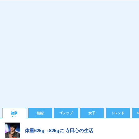
健康
芸能
ゴシップ
女子
トレンド
Y
体重62kg→82kgに 寺田心の生活