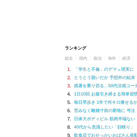
ランキング
総合
国内
政治
海外
経済
1.
「学生と不倫」のデマ→現実に
2.
とうとう脱いだか 予想外の結末
3.
残暑を乗り切る…50代涼感コー
4.
1日10回 お腹引き締まる簡単習
5.
毎日早歩き 1年で何キロ痩せる
6.
営みなく離婚寸前の窮地に 号泣
7.
日体大ボディビル 筋肉半端ない
8.
40代から意識したい「顔映り」
9.
飲食店でおせっかいおばさん発