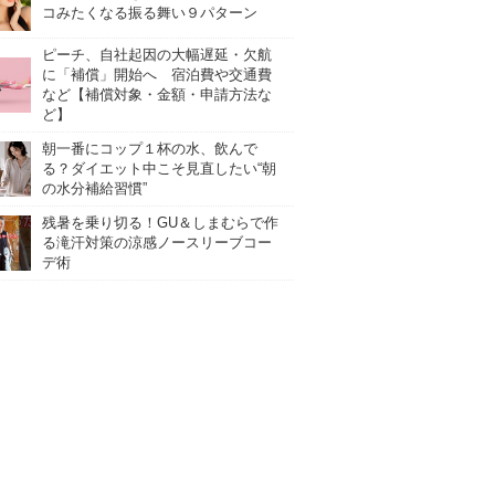
コみたくなる振る舞い９パターン
ピーチ、自社起因の大幅遅延・欠航
に「補償」開始へ 宿泊費や交通費
など【補償対象・金額・申請方法な
ど】
朝一番にコップ１杯の水、飲んで
る？ダイエット中こそ見直したい“朝
の水分補給習慣”
残暑を乗り切る！GU＆しまむらで作
る滝汗対策の涼感ノースリーブコー
デ術