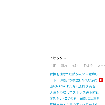
トピックス
主要
国内
海外
IT 経済
スポ
女性も注意? 膀胱がんの自覚症状
トト 日用品7つ手放し年9万節約
山崎NANA すたみな太郎を実食
大豆を摂取してストレス過食防止
彼氏をLINEで振る→修羅場に遭遇
毎日早歩き 1年で何キロ痩せるか