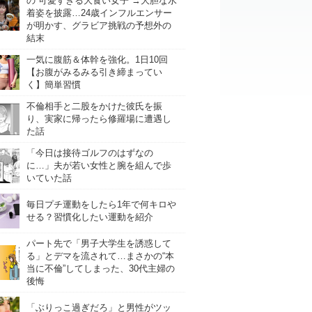
の“可愛すぎる大食い女子”→大胆な水
着姿を披露…24歳インフルエンサー
が明かす、グラビア挑戦の予想外の
結末
一気に腹筋＆体幹を強化。1日10回
【お腹がみるみる引き締まってい
く】簡単習慣
不倫相手と二股をかけた彼氏を振
り、実家に帰ったら修羅場に遭遇し
た話
「今日は接待ゴルフのはずなの
に…」夫が若い女性と腕を組んで歩
いていた話
毎日プチ運動をしたら1年で何キロや
せる？習慣化したい運動を紹介
パート先で「男子大学生を誘惑して
る」とデマを流されて…まさかの“本
当に不倫”してしまった、30代主婦の
後悔
「ぶりっこ過ぎだろ」と男性がツッ