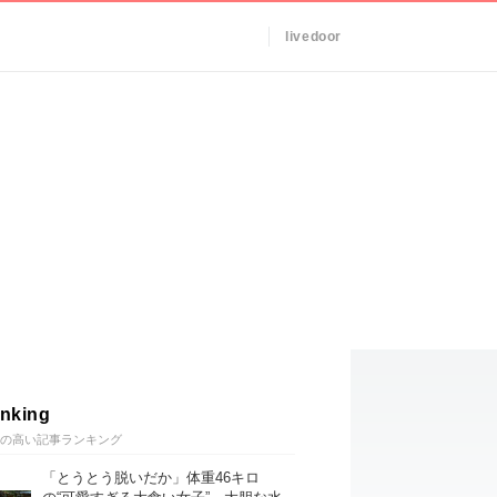
livedoor
nking
の高い記事ランキング
「とうとう脱いだか」体重46キロ