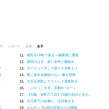
IT
スポーツ
芸能
女子
11.
彼氏をLINEで振る→修羅場に遭遇
12.
接待のはず…若い女性と腕組み
デ
13.
ダイエット中こそ朝イチ水飲もう
慣
14.
夜に炭水化物抜かない 痩せ習慣
か
15.
大豆を摂取してストレス過食防止
16.
「ぶりっこすぎ」言動9パターン
17.
【大阪・谷町六丁目】10歳の自分と交わした約束。名店での猛修業を経てオープンした「ma journée（マジョルネ）」が提案する、日常に寄り添うフランス菓子
18.
北川景子の右胸に…注目集まる
動
19.
カルディ 年1回の決算セール開催