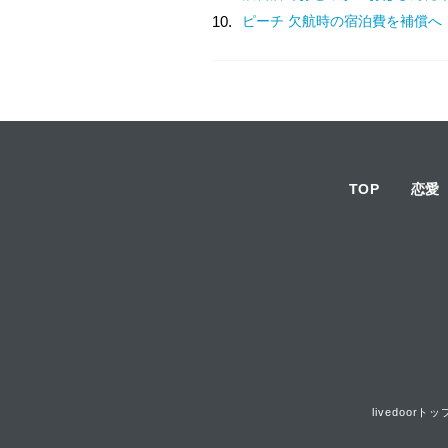
10.
ピーチ 欠航時の宿泊費を補償へ
TOP
恋愛
livedoorトッ