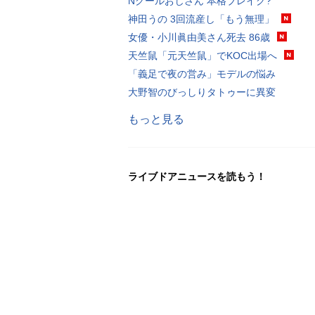
Nクールおじさん 本格ブレイク?
神田うの 3回流産し「もう無理」
女優・小川眞由美さん死去 86歳
天竺鼠「元天竺鼠」でKOC出場へ
「義足で夜の営み」モデルの悩み
大野智のびっしりタトゥーに異変
もっと見る
ライブドアニュースを読もう！