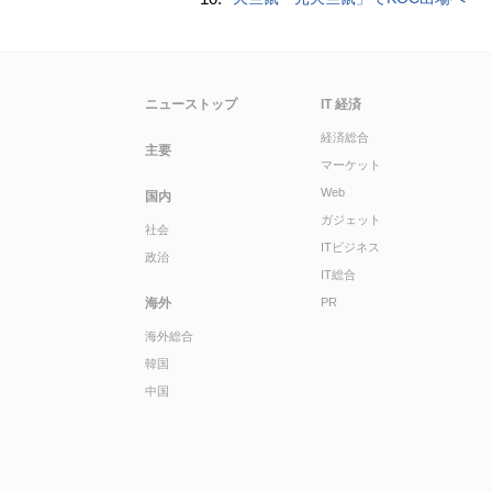
ニューストップ
IT 経済
経済総合
主要
マーケット
Web
国内
ガジェット
社会
ITビジネス
政治
IT総合
海外
PR
海外総合
韓国
中国