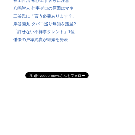
福山雅治 飛び出す客らに注意
八嶋智人 仕事ゼロの原因はマネ
三谷氏に「言う必要あります？」
岸谷蘭丸 タバコ巡り無知を露呈?
「許せない不祥事タレント」1位
俳優の戸塚純貴が結婚を発表