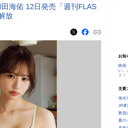
田海佑 12日発売「週刊FLAS
解放
お知
映画
い。
ト！
主要
海水
JR
教員
夏の
表参