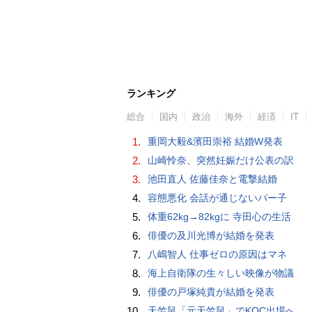
ランキング
総合
国内
政治
海外
経済
IT
1.
重岡大毅&濱田崇裕 結婚W発表
2.
山崎怜奈、突然妊娠だけ公表の訳
3.
池田直人 佐藤佳奈と電撃結婚
4.
容態悪化 会話が通じないパー子
5.
体重62kg→82kgに 寺田心の生活
6.
俳優の及川光博が結婚を発表
7.
八嶋智人 仕事ゼロの原因はマネ
8.
海上自衛隊の生々しい映像が物議
9.
俳優の戸塚純貴が結婚を発表
10.
天竺鼠「元天竺鼠」でKOC出場へ