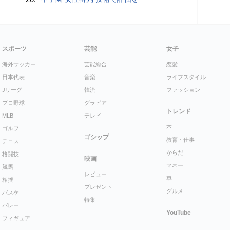
スポーツ
芸能
女子
海外サッカー
芸能総合
恋愛
日本代表
音楽
ライフスタイル
Jリーグ
韓流
ファッション
プロ野球
グラビア
トレンド
MLB
テレビ
本
ゴルフ
ゴシップ
教育・仕事
テニス
からだ
格闘技
映画
マネー
競馬
レビュー
車
相撲
プレゼント
グルメ
バスケ
特集
バレー
YouTube
フィギュア