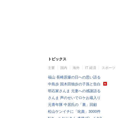
トピックス
主要
国内
海外
IT 経済
スポーツ
福山 長崎原爆の日への思い語る
中島歩 国木田独歩の子孫と告白
明石家さんま 元妻への感謝語る
さんま 声のせいでロケお蔵入り
元青年隊 中居氏の「裏」回顧
松山ケンイチに「叱責」3000件