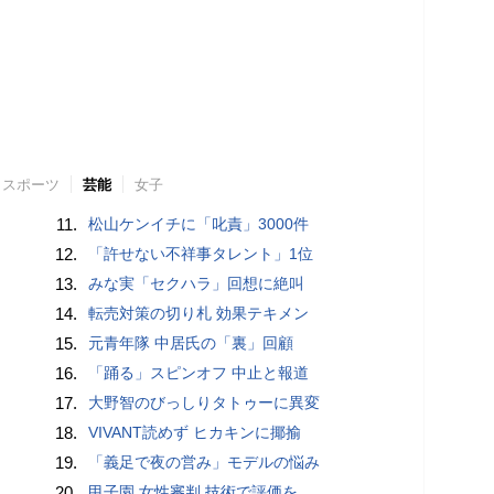
スポーツ
芸能
女子
11.
松山ケンイチに「叱責」3000件
12.
「許せない不祥事タレント」1位
13.
みな実「セクハラ」回想に絶叫
14.
転売対策の切り札 効果テキメン
15.
元青年隊 中居氏の「裏」回顧
16.
「踊る」スピンオフ 中止と報道
17.
大野智のびっしりタトゥーに異変
18.
VIVANT読めず ヒカキンに揶揄
19.
「義足で夜の営み」モデルの悩み
20.
甲子園 女性審判 技術で評価を