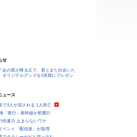
らせ
『あの星が降る丘で、君とまた出会いた
』オリジナルグッズを3名様にプレゼン
ニュース
浴で3人が流される 1人死亡
東海「夜行」新幹線が初運行
の性暴力 止まらないワケ
イベント「配信派」が急増
道でタクシーがビル突っ込む