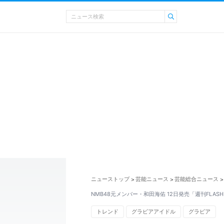
ニューストップ
芸能ニュース
芸能総合ニュース
>
>
>
NMB48元メンバー・和田海佑 12日発売「週刊FLA
トレンド
グラビアアイドル
グラビア