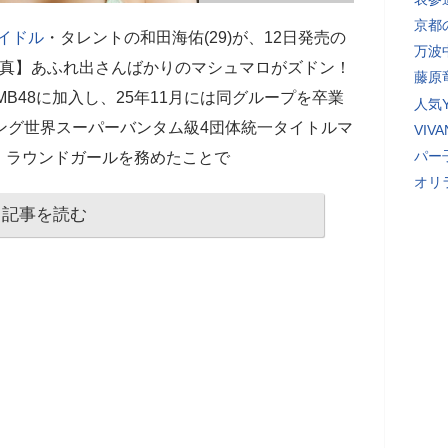
京都
イドル
・タレントの和田海佑(29)が、12日発売の
万波
【写真】あふれ出さんばかりのマシュマロがズドン！
藤原
MB48に加入し、25年11月には同グループを卒業
人気Y
ング世界スーパーバンタム級4団体統一タイトルマ
VI
パー
、ラウンドガールを務めたことで
オリ
記事を読む