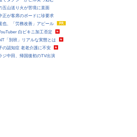
の五山送り火が苦境に直面
中正が客席のボードに珍要求
竜也、「労務改善」アピール
ouTuber 白ビキニ加工否定
VANT「別班」リアルな実態とは
子の認知症 老老介護に不安
ラジ中田、帰国後初のTV出演