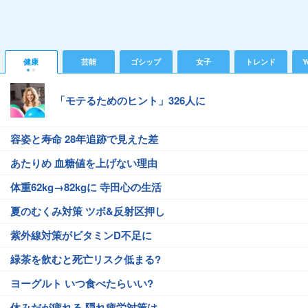
健康
芸能
ゴシップ
女子
トレンド
Y
「モテるためのヒント」326人に
容姿と寿命 28年追跡で見えた差
あたりめ 血糖値を上げない理由
体重62kg→82kgに 寺田心の生活
夏のむくみ対策 ツボ&反射区押し
紫外線対策がビタミンD不足に
緑茶を飲むと死亡リスク低まる?
ヨーグルト いつ食べたらいい?
休みだが疲れる 隠れ疲労対策は