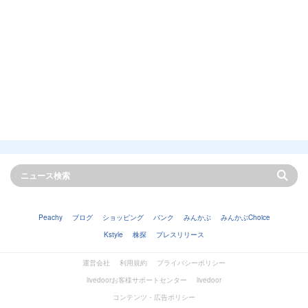
Peachy
ブログ
ショッピング
バンク
みんかぶ
みんかぶChoice
Kstyle
株探
プレスリリース
運営会社
利用規約
プライバシーポリシー
livedoorお客様サポートセンター
livedoor
コンテンツ・広告ポリシー