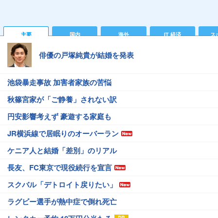
主要
国内
海外
IT 経済
ス
俳優の戸塚純貴が結婚を発表
池袋暴走事故 加害者家族の苦悩
秋篠宮家が「ご静養」されない訳
円安影響考えず 豪遊する家庭も
JR横浜線で居眠りのオーバーラン
ケニア人と結婚「差別」のリアル
長友、FC東京で現役続行を宣言
スクバル「デトロイト戻りたい」
ラグビー選手が熱中症で倒れ死亡