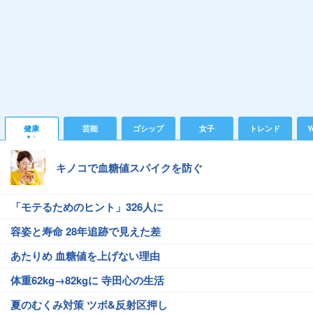
健康
芸能
ゴシップ
女子
トレンド
Y
キノコで血糖値スパイクを防ぐ
「モテるためのヒント」326人に
容姿と寿命 28年追跡で見えた差
あたりめ 血糖値を上げない理由
体重62kg→82kgに 寺田心の生活
夏のむくみ対策 ツボ&反射区押し