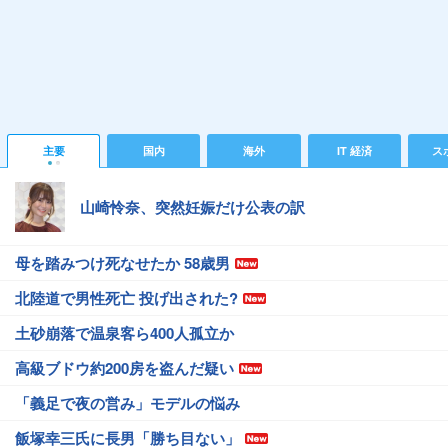
主要
国内
海外
IT 経済
ス
山崎怜奈、突然妊娠だけ公表の訳
母を踏みつけ死なせたか 58歳男
北陸道で男性死亡 投げ出された?
土砂崩落で温泉客ら400人孤立か
高級ブドウ約200房を盗んだ疑い
「義足で夜の営み」モデルの悩み
飯塚幸三氏に長男「勝ち目ない」