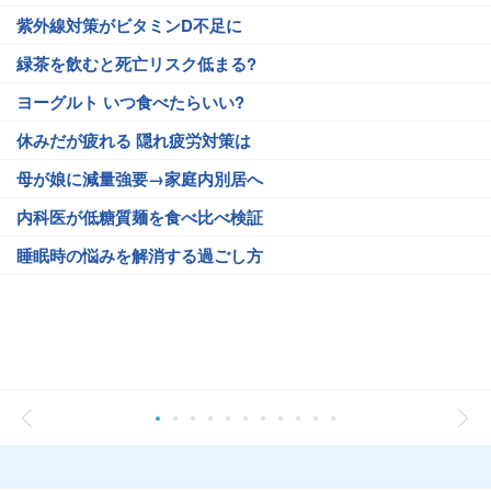
紫外線対策がビタミンD不足に
緑茶を飲むと死亡リスク低まる?
ヨーグルト いつ食べたらいい?
休みだが疲れる 隠れ疲労対策は
母が娘に減量強要→家庭内別居へ
内科医が低糖質麺を食べ比べ検証
睡眠時の悩みを解消する過ごし方