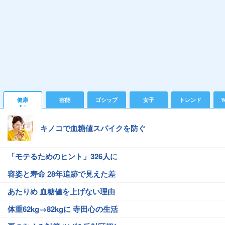
健康
芸能
ゴシップ
女子
トレンド
Y
キノコで血糖値スパイクを防ぐ
「モテるためのヒント」326人に
容姿と寿命 28年追跡で見えた差
あたりめ 血糖値を上げない理由
体重62kg→82kgに 寺田心の生活