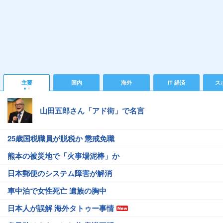
主要
国内
海外
IT 経済
ス
山田五郎さん「アド街」で名言
25歳国税職員が脱税か 懲戒免職
熊本の被災地で「火事場泥棒」か
日本郵便のシステム障害が解消
車中泊で女性死亡 遺族の胸中
日本人が誤解 海外タトゥー事情