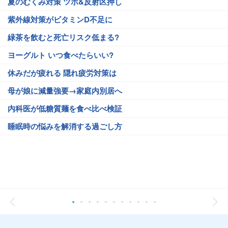
夏のむくみ対策 ツボ&反射区押し
紫外線対策がビタミンD不足に
緑茶を飲むと死亡リスク低まる?
ヨーグルト いつ食べたらいい?
休みだが疲れる 隠れ疲労対策は
母が娘に減量強要→家庭内別居へ
内科医が低糖質麺を食べ比べ検証
睡眠時の悩みを解消する過ごし方