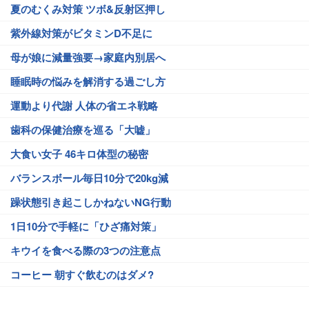
夏のむくみ対策 ツボ&反射区押し
紫外線対策がビタミンD不足に
母が娘に減量強要→家庭内別居へ
睡眠時の悩みを解消する過ごし方
運動より代謝 人体の省エネ戦略
歯科の保健治療を巡る「大嘘」
大食い女子 46キロ体型の秘密
バランスボール毎日10分で20kg減
躁状態引き起こしかねないNG行動
1日10分で手軽に「ひざ痛対策」
キウイを食べる際の3つの注意点
コーヒー 朝すぐ飲むのはダメ?