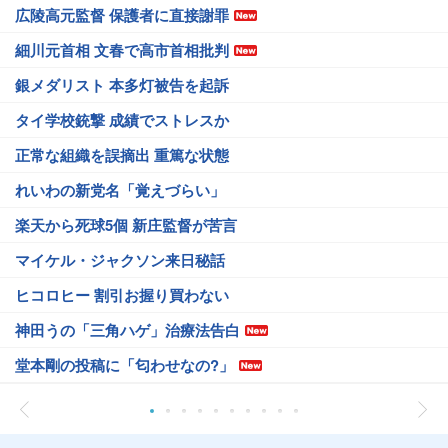
広陵高元監督 保護者に直接謝罪
細川元首相 文春で高市首相批判
銀メダリスト 本多灯被告を起訴
タイ学校銃撃 成績でストレスか
正常な組織を誤摘出 重篤な状態
れいわの新党名「覚えづらい」
楽天から死球5個 新庄監督が苦言
マイケル・ジャクソン来日秘話
ヒコロヒー 割引お握り買わない
神田うの「三角ハゲ」治療法告白
堂本剛の投稿に「匂わせなの?」