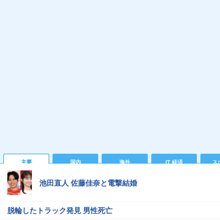
主要
国内
海外
IT 経済
ス
池田直人 佐藤佳奈と電撃結婚
脱輪したトラック発見 男性死亡