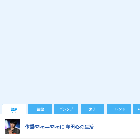
健康
芸能
ゴシップ
女子
トレンド
Y
体重62kg→82kgに 寺田心の生活