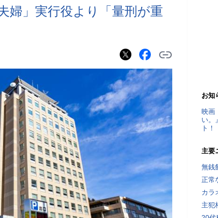
夫婦」実行役より「量刑が重
お知
映画
い。
ト！
主要
無銭
正常
カラ
主犯
20