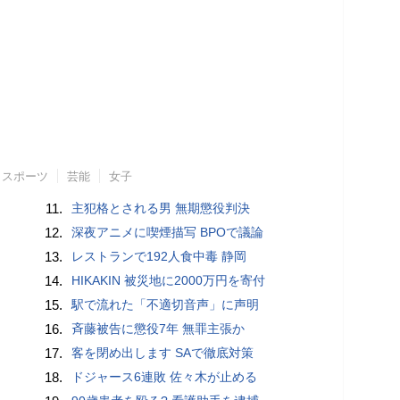
スポーツ
芸能
女子
11.
主犯格とされる男 無期懲役判決
12.
深夜アニメに喫煙描写 BPOで議論
13.
レストランで192人食中毒 静岡
14.
HIKAKIN 被災地に2000万円を寄付
15.
駅で流れた「不適切音声」に声明
16.
斉藤被告に懲役7年 無罪主張か
17.
客を閉め出します SAで徹底対策
18.
ドジャース6連敗 佐々木が止める