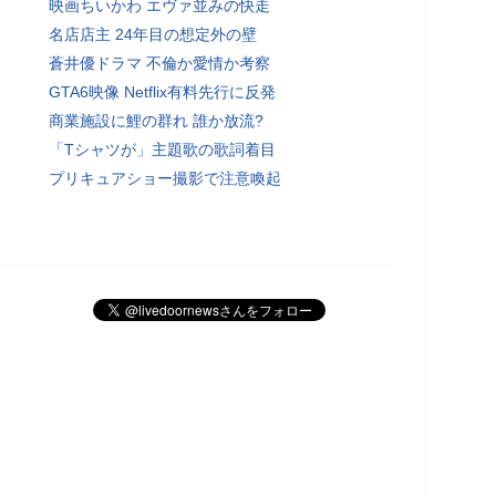
映画ちいかわ エヴァ並みの快走
名店店主 24年目の想定外の壁
蒼井優ドラマ 不倫か愛情か考察
GTA6映像 Netflix有料先行に反発
商業施設に鯉の群れ 誰か放流?
「Tシャツが」主題歌の歌詞着目
プリキュアショー撮影で注意喚起