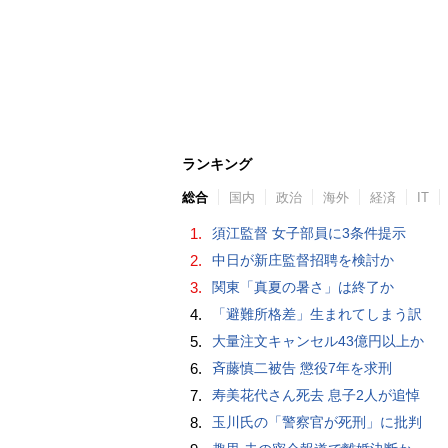
ランキング
総合
国内
政治
海外
経済
IT
1.
須江監督 女子部員に3条件提示
2.
中日が新庄監督招聘を検討か
3.
関東「真夏の暑さ」は終了か
4.
「避難所格差」生まれてしまう訳
5.
大量注文キャンセル43億円以上か
6.
斉藤慎二被告 懲役7年を求刑
7.
寿美花代さん死去 息子2人が追悼
8.
玉川氏の「警察官が死刑」に批判