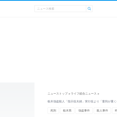
ニューストップ
ライフ総合ニュース
>
>
栃木強盗殺人「指示役夫婦」実行役より「量刑が重く
死刑
栃木県
強盗事件
殺人事件