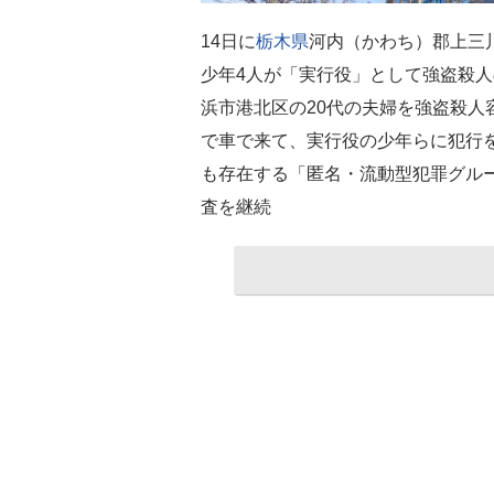
14日に
栃木県
河内（かわち）郡上三
少年4人が「実行役」として強盗殺
浜市港北区の20代の夫婦を強盗殺人
で車で来て、実行役の少年らに犯行
も存在する「匿名・流動型犯罪グル
査を継続