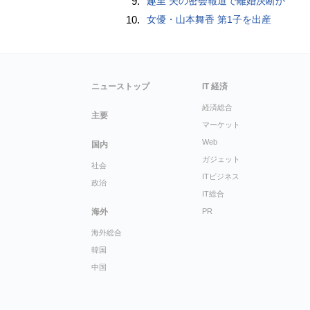
9.
趣里 夫の密会報道で離婚決断か
10.
女優・山本舞香 第1子を出産
ニューストップ
IT 経済
経済総合
主要
マーケット
Web
国内
ガジェット
社会
ITビジネス
政治
IT総合
海外
PR
海外総合
韓国
中国