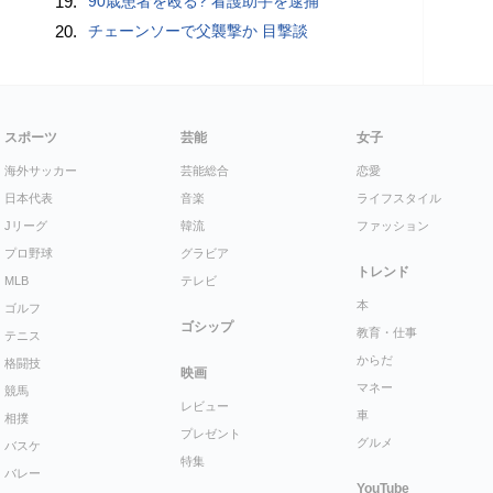
19.
90歳患者を殴る? 看護助手を逮捕
20.
チェーンソーで父襲撃か 目撃談
スポーツ
芸能
女子
海外サッカー
芸能総合
恋愛
日本代表
音楽
ライフスタイル
Jリーグ
韓流
ファッション
プロ野球
グラビア
トレンド
MLB
テレビ
本
ゴルフ
ゴシップ
教育・仕事
テニス
からだ
格闘技
映画
マネー
競馬
レビュー
車
相撲
プレゼント
グルメ
バスケ
特集
バレー
YouTube