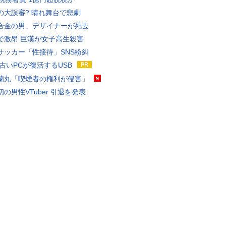
の大誤審? 晴れ舞台で悲劇
合金の男」デザイナーが死去
で激昂 巨漢が女子高生殺害
サッカー「性接待」SNS紛糾
 古いPCが復活するUSB
蘭丸「喫煙者の権利が侵害」
の男性VTuber 引退を発表