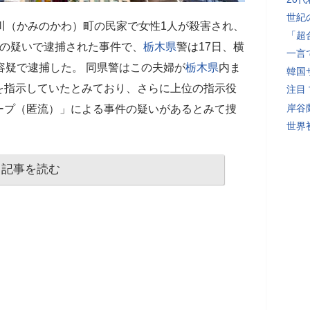
世紀
川（かみのかわ）町の民家で女性1人が殺害され、
「超
人の疑いで逮捕された事件で、
栃木県
警は17日、横
一言
容疑で逮捕した。 同県警はこの夫婦が
栃木県
内ま
韓国
を指示していたとみており、さらに上位の指示役
注目
岸谷
ープ（匿流）」による事件の疑いがあるとみて捜
世界初
記事を読む