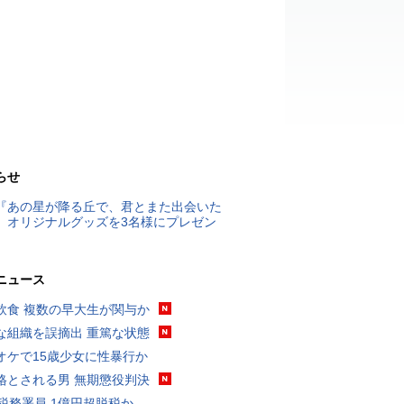
らせ
『あの星が降る丘で、君とまた出会いた
』オリジナルグッズを3名様にプレゼン
ニュース
飲食 複数の早大生が関与か
な組織を誤摘出 重篤な状態
オケで15歳少女に性暴行か
格とされる男 無期懲役判決
代税務署員 1億円超脱税か