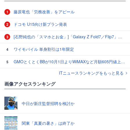
藤原竜也「労務改善」をアピール
1
ドコモ U15向け新プラン発表
2
[石野純也の「スマホとお金」]「Galaxy Z Fold7／Flip7」発表、注目したいソフトバンクの価格攻勢
3
ワイモバイル 単身割引は1年限定
4
GMOとくとくBBが10月1日よりWiMAXなど月額605円値上げ！全6種の重要変更を徹底解説
5
ITニュースランキングをもっと見る
画像アクセスランキング
中日が新庄監督招聘を検討か
関東「真夏の暑さ」は終了か