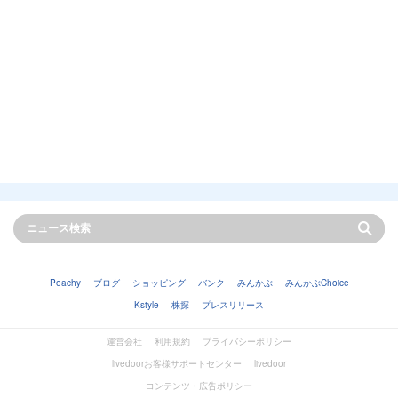
Peachy
ブログ
ショッピング
バンク
みんかぶ
みんかぶChoice
Kstyle
株探
プレスリリース
運営会社
利用規約
プライバシーポリシー
livedoorお客様サポートセンター
livedoor
コンテンツ・広告ポリシー