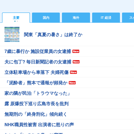
主要
国内
海外
IT 経済
ス
関東「真夏の暑さ」は終了か
7歳に暴行か 施設従業員の女逮捕
夫に包丁? 毎日新聞記者の女逮捕
立体駐車場から車落下 夫婦死傷
「泥酔者」熊本で通報が頻発か
家の隣が民泊「トラウマなった」
露 原爆投下巡り広島市長を批判
無期刑の「終身刑化」傾向続く
NHK職員性被害 出演者に怒りの声