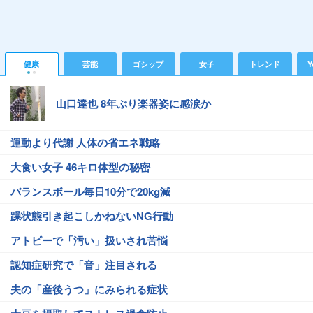
健康
芸能
ゴシップ
女子
トレンド
Y
山口達也 8年ぶり楽器姿に感涙か
運動より代謝 人体の省エネ戦略
大食い女子 46キロ体型の秘密
バランスボール毎日10分で20kg減
躁状態引き起こしかねないNG行動
アトピーで「汚い」扱いされ苦悩
認知症研究で「音」注目される
夫の「産後うつ」にみられる症状