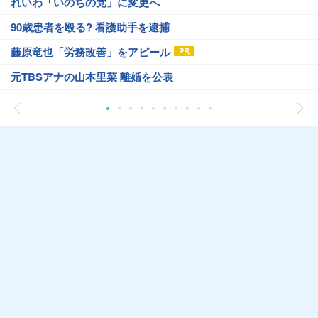
れいわ「いのちの党」に変更へ
90歳患者を殴る? 看護助手を逮捕
藤原竜也「労務改善」をアピール
元TBSアナの山本里菜 離婚を公表