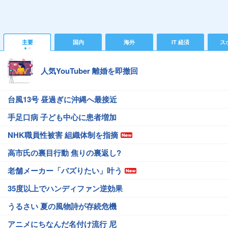
主要
国内
海外
IT 経済
ス
人気YouTuber 離婚を即撤回
台風13号 昼過ぎに沖縄へ最接近
手足口病 子ども中心に患者増加
NHK職員性被害 組織体制を指摘
高市氏の裏目行動 焦りの裏返し?
老舗メーカー「バズりたい」叶う
35度以上でハンディファン逆効果
うるさい 夏の風物詩が存続危機
アニメにちなんだ名付け流行 尼