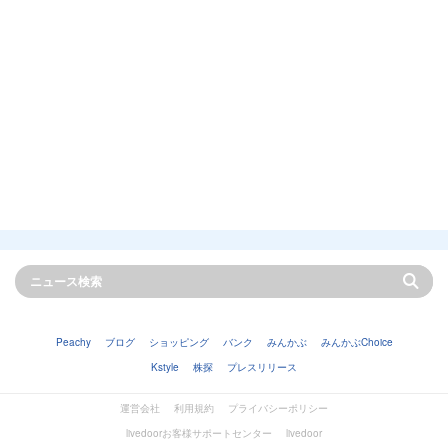
Peachy
ブログ
ショッピング
バンク
みんかぶ
みんかぶChoice
Kstyle
株探
プレスリリース
運営会社
利用規約
プライバシーポリシー
livedoorお客様サポートセンター
livedoor