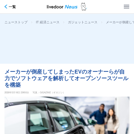
一覧
>
>
>
メーカーが倒産し
ニューストップ
IT 経済ニュース
ガジェットニュース
メーカーが倒産してしまったEVのオーナーらが自
力でソフトウェアを解析してオープンソースツール
を構築
2026年5月18日 23時0分
写真：GIGAZINE（ギガジン）