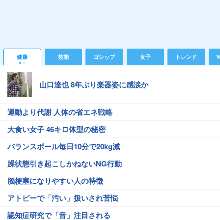
健康
芸能
ゴシップ
女子
トレンド
Y
山口達也 8年ぶり楽器姿に感涙か
運動より代謝 人体の省エネ戦略
大食い女子 46キロ体型の秘密
バランスボール毎日10分で20kg減
躁状態引き起こしかねないNG行動
脳梗塞になりやすい人の特徴
アトピーで「汚い」扱いされ苦悩
認知症研究で「音」注目される