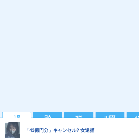
主要
国内
海外
IT 経済
ス
「43億円分」キャンセル? 女逮捕