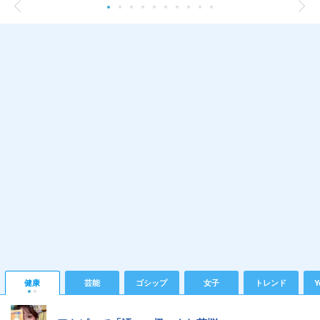
健康
芸能
ゴシップ
女子
トレンド
Y