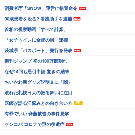
消費者庁「SNOW」運営に措置命令
90歳患者を殴る? 看護助手を逮捕
首相の視察動画「すべて計算」
「女子トイレに全裸の男」逮捕
茨城県「パスポート」発行を発表
週刊ジャンプ 初の100万部割れ
なぜ14回も忌引申請 驚きの結末
ちいかわ新グッズ説明文に「闇」
敗れた札幌日大の振る舞いに注目
医師が語る汗悩みとの向き合い方
有罪でいい 斉藤被告の事件見解
ケンコバ コロナで謎の後遺症