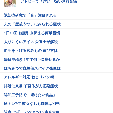
アトピーで「汚い」扱いされ苦悩
認知症研究で「音」注目される
夫の「産後うつ」にみられる症状
1日10回 お腹引き締まる簡単習慣
太りにくいアイス 栄養士が解説
血圧を下げる飲みもの 選び方は
毎日早歩き 1年で何キロ痩せるか
はちみつで血糖値スパイク発生は
アレルギー対応 ねじりパン術
排泄に異常 子宮体がん初期症状
認知症予防で「避けたい食品」
筋トレ7年 彼女なしも肉体は別格
診察は5分しかできない 本音告白