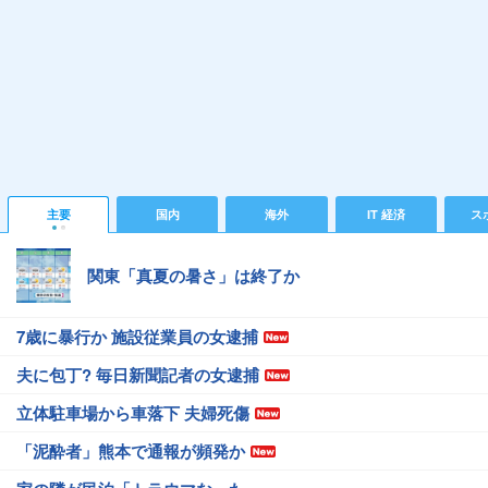
主要
国内
海外
IT 経済
ス
関東「真夏の暑さ」は終了か
7歳に暴行か 施設従業員の女逮捕
夫に包丁? 毎日新聞記者の女逮捕
立体駐車場から車落下 夫婦死傷
「泥酔者」熊本で通報が頻発か