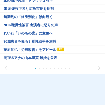
家の隣が民泊「トラウマなった」
露 原爆投下巡り広島市長を批判
無期刑の「終身刑化」傾向続く
NHK職員性被害 出演者に怒りの声
れいわ「いのちの党」に変更へ
90歳患者を殴る? 看護助手を逮捕
藤原竜也「労務改善」をアピール
元TBSアナの山本里菜 離婚を公表