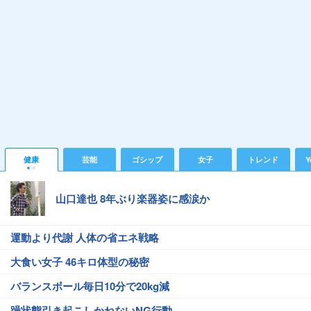
健康
芸能
ゴシップ
女子
トレンド
Y
山口達也 8年ぶり楽器姿に感涙か
運動より代謝 人体の省エネ戦略
大食い女子 46キロ体型の秘密
バランスボール毎日10分で20kg減
躁状態引き起こしかねないNG行動