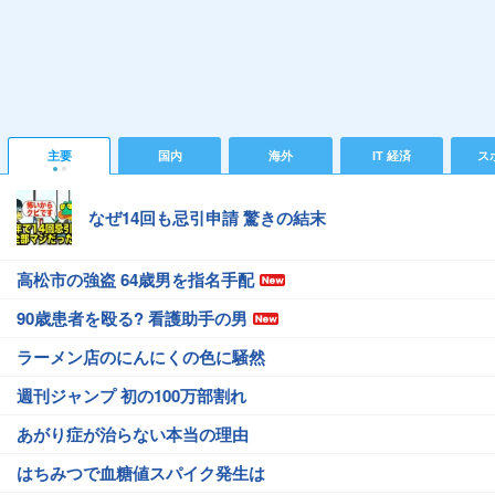
主要
国内
海外
IT 経済
ス
なぜ14回も忌引申請 驚きの結末
高松市の強盗 64歳男を指名手配
90歳患者を殴る? 看護助手の男
ラーメン店のにんにくの色に騒然
週刊ジャンプ 初の100万部割れ
あがり症が治らない本当の理由
はちみつで血糖値スパイク発生は