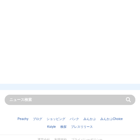
Peachy
ブログ
ショッピング
バンク
みんかぶ
みんかぶChoice
Kstyle
株探
プレスリリース
運営会社
利用規約
プライバシーポリシー