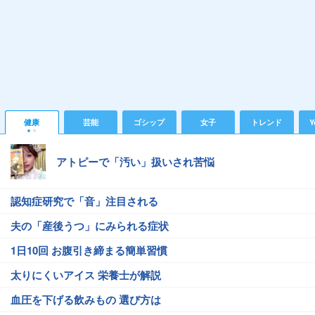
健康
芸能
ゴシップ
女子
トレンド
Y
アトピーで「汚い」扱いされ苦悩
認知症研究で「音」注目される
夫の「産後うつ」にみられる症状
1日10回 お腹引き締まる簡単習慣
太りにくいアイス 栄養士が解説
血圧を下げる飲みもの 選び方は