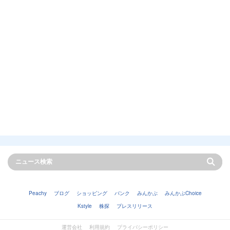
Peachy
ブログ
ショッピング
バンク
みんかぶ
みんかぶChoice
Kstyle
株探
プレスリリース
運営会社
利用規約
プライバシーポリシー