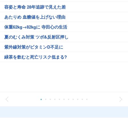
容姿と寿命 28年追跡で見えた差
あたりめ 血糖値を上げない理由
体重62kg→82kgに 寺田心の生活
夏のむくみ対策 ツボ&反射区押し
紫外線対策がビタミンD不足に
緑茶を飲むと死亡リスク低まる?