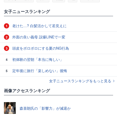
#モデル
#部屋
#幸福
女子ニュースランキング
老けた…? 白髪活かして若見えに
1
外面の良い義母 誤爆LINEで一変
2
頭皮をボロボロにする夏のNG行為
3
初体験の翌朝「本当に悔しい」
4
定年後に旅行「楽しめない」後悔
5
女子ニュースランキングをもっと見る
画像アクセスランキング
森喜朗氏の「影響力」が減退か