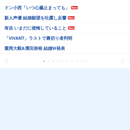
ドン小西「いつ心臓止まっても」
新人声優 結婚願望を吐露し反響
有吉 いまだに後悔していること
「VIVANT」ラストで裏切り者判明
重岡大毅&濱田崇裕 結婚W発表