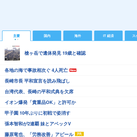
主要
国内
海外
IT 経済
ス
槍ヶ岳で遺体発見 19歳と確認
各地の海で事故相次ぐ 4人死亡
長崎市長 平和宣言を読み飛ばし
台湾代表、長崎の平和式典を欠席
イオン爆発「貴重品OK」と許可か
甲子園 10年ぶりに初戦で姿消す
張本智和が2連覇 妹とアベックV
藤原竜也、「労務改善」アピール