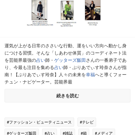
運気が上がる日常のささいな行動、運をいい方向へ動かし身
につける習慣。そんな「しあわせ体質」のコーディネート法
を芸能界最強の
占い
師・
ゲッターズ飯田
さんの一番弟子であ
り、今最も注目を集める
占い
師・ぷりあでぃす玲奈さんが指
南！【ぷりあでぃす玲奈】人々の未来を
幸福
へと導くフォー
チュン・ナビゲーター。芸能界最
続きを読む
#ファッション・ビューティニュース
#テレビ
#ゲッターズ飯田
#占い
#雑誌
#箱
#メディア