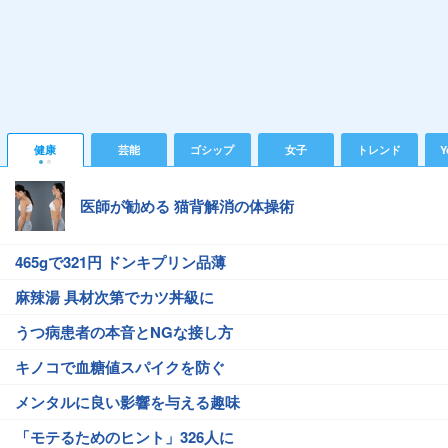
健康
芸能
ゴシップ
女子
トレンド
Y
医師が勧める 猫背解消の体操術
465gで321円 ドンキプリン品薄
麻辣湯 具材次第でカツ丼級に
うつ病患者の本音とNGな接し方
キノコで血糖値スパイクを防ぐ
メンタルに良い影響を与える趣味
「モテるためのヒント」326人に