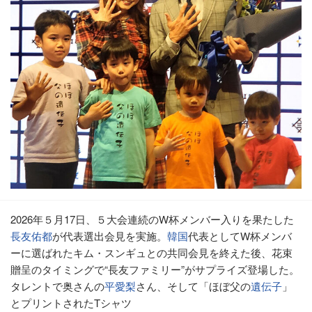
2026年５月17日、５大会連続のW杯メンバー入りを果たした
長友佑都
が代表選出会見を実施。
韓国
代表としてW杯メンバ
ーに選ばれたキム・スンギュとの共同会見を終えた後、花束
贈呈のタイミングで“長友ファミリー”がサプライズ登場した。
タレントで奥さんの
平愛梨
さん、そして「ほぼ父の
遺伝子
」
とプリントされたTシャツ