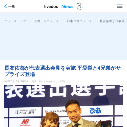
一覧
>
>
>
長友佑都が代表選出
ニューストップ
スポーツニュース
日本代表ニュース
長友佑都が代表選出会見を実施 平愛梨と4兄弟がサ
プライズ登場
2026年5月17日 17時22分
写真：サッカーダイジェストWeb