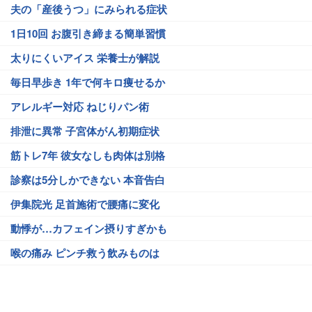
夫の「産後うつ」にみられる症状
1日10回 お腹引き締まる簡単習慣
太りにくいアイス 栄養士が解説
毎日早歩き 1年で何キロ痩せるか
アレルギー対応 ねじりパン術
排泄に異常 子宮体がん初期症状
筋トレ7年 彼女なしも肉体は別格
診察は5分しかできない 本音告白
伊集院光 足首施術で腰痛に変化
動悸が…カフェイン摂りすぎかも
喉の痛み ピンチ救う飲みものは