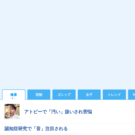
健康
芸能
ゴシップ
女子
トレンド
Y
アトピーで「汚い」扱いされ苦悩
認知症研究で「音」注目される