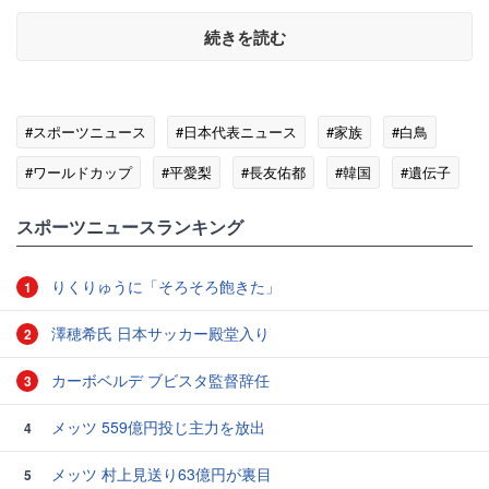
続きを読む
#スポーツニュース
#日本代表ニュース
#家族
#白鳥
#ワールドカップ
#平愛梨
#長友佑都
#韓国
#遺伝子
スポーツニュースランキング
りくりゅうに「そろそろ飽きた」
1
澤穂希氏 日本サッカー殿堂入り
2
カーボベルデ ブビスタ監督辞任
3
メッツ 559億円投じ主力を放出
4
メッツ 村上見送り63億円が裏目
5