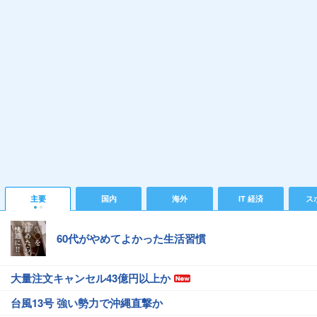
主要
国内
海外
IT 経済
ス
60代がやめてよかった生活習慣
大量注文キャンセル43億円以上か
台風13号 強い勢力で沖縄直撃か