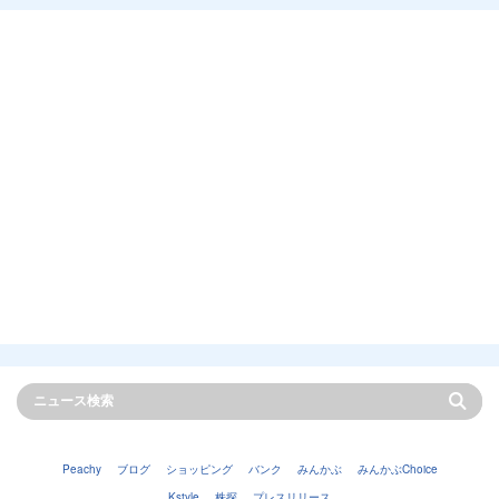
Peachy
ブログ
ショッピング
バンク
みんかぶ
みんかぶChoice
Kstyle
株探
プレスリリース