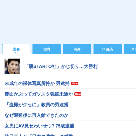
主要
国内
海外
IT 経済
ス
「脱STARTO社」かじ切り…大勝利
未成年の裸体写真所持か 男逮捕
覆面かぶってガソスタ強盗未遂か
「盗撮がクセに」教員の男逮捕
なぜ避難後に再入館できたのか
女児にAV見せわいせつ? 75歳逮捕