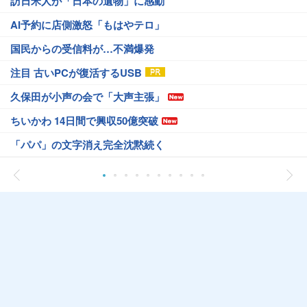
訪日米人が「日本の遺物」に感動
AI予約に店側激怒「もはやテロ」
国民からの受信料が…不満爆発
注目 古いPCが復活するUSB
久保田が小声の会で「大声主張」
ちいかわ 14日間で興収50億突破
「パパ」の文字消え完全沈黙続く