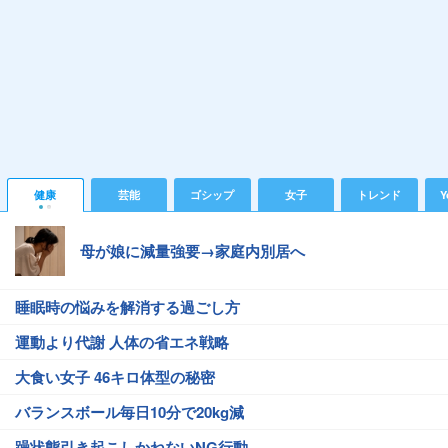
健康
芸能
ゴシップ
女子
トレンド
Y
母が娘に減量強要→家庭内別居へ
睡眠時の悩みを解消する過ごし方
運動より代謝 人体の省エネ戦略
大食い女子 46キロ体型の秘密
バランスボール毎日10分で20kg減
躁状態引き起こしかねないNG行動